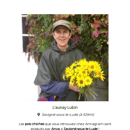
L’aunay Lubin
Savigné-sous-le-Lude
(à 52Km)
Les
pois chiches
que vous retrouvez chez Annagram sont
produits par
Anya
à
Savigné-sous-le-Lude
!