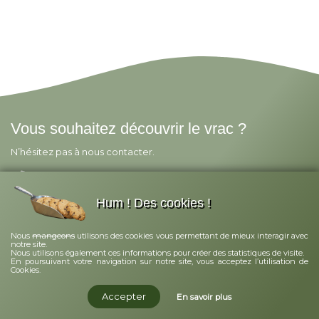
Vous souhaitez découvrir le vrac ?
N’hésitez pas à nous contacter.
02 43 40 93 19
contact@annagram-epicerie-vrac.fr
Hum ! Des cookies !
mangeons
Nous
utilisons des cookies vous permettant de mieux interagir avec
Découvrir nos produits
notre site.
Nous utilisons également ces informations pour créer des statistiques de visite.
En poursuivant votre navigation sur notre site, vous acceptez l’utilisation de
Cookies.
Préparez votre liste de course !
Accepter
En savoir plus