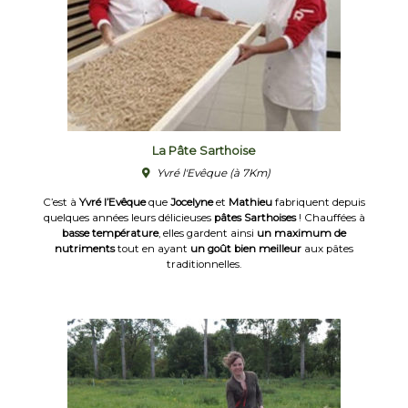
La Pâte Sarthoise
Yvré l'Evêque
(à 7Km)
C’est à
Yvré l’Evêque
que
Jocelyne
et
Mathieu
fabriquent depuis
quelques années leurs délicieuses
pâtes Sarthoises
! Chauffées à
basse température
, elles gardent ainsi
un maximum de
nutriments
tout en ayant
un goût bien meilleur
aux pâtes
traditionnelles.