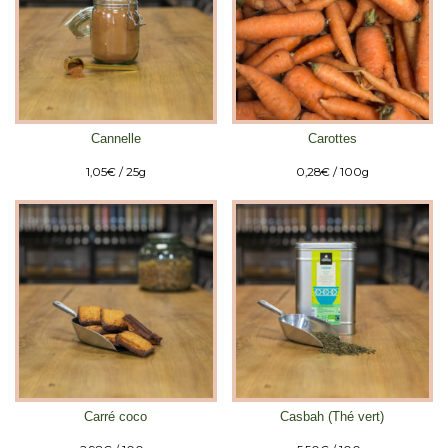
Cannelle
Carottes
1,05
€
/ 25g
0,28
€
/ 100g
Carré coco
Casbah (Thé vert)