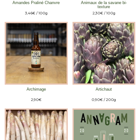
Amandes Praliné Chanvre
Animaux de la savane bi-
texture
3,46
€
/ 100g
2,30
€
/ 100g
Archimage
Artichaut
2,90
€
0,90
€
/ 200g