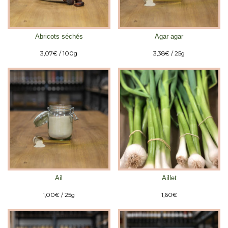
Abricots séchés
Agar agar
3,07
€
/ 100g
3,38
€
/ 25g
Ail
Aillet
1,00
€
/ 25g
1,60
€