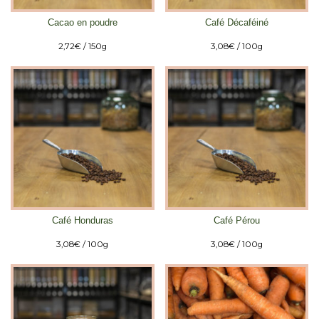
Cacao en poudre
Café Décaféiné
2,72
€
/ 150g
3,08
€
/ 100g
Café Honduras
Café Pérou
3,08
€
/ 100g
3,08
€
/ 100g