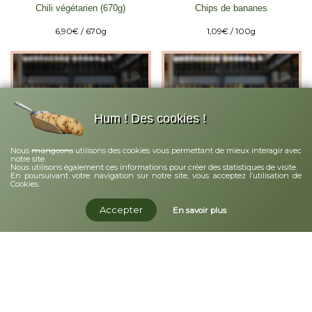
Chili végétarien (670g)
Chips de bananes
6,90
€
/ 670g
1,09
€
/ 100g
Hum ! Des cookies !
mangeons
Nous
utilisons des cookies vous permettant de mieux interagir avec
notre site.
Nous utilisons également ces informations pour créer des statistiques de visite.
En poursuivant votre navigation sur notre site, vous acceptez l’utilisation de
Cookies.
Chips de coco
Choco lune
Accepter
En savoir plus
2,32
€
/ 100g
1,18
€
/ 100g