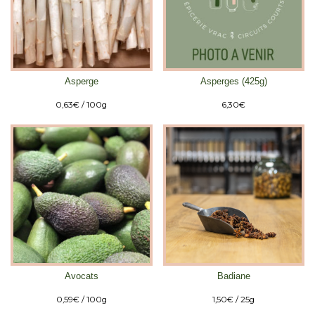
Asperge
Asperges (425g)
0,63
€
/ 100g
6,30
€
Avocats
Badiane
0,59
€
/ 100g
1,50
€
/ 25g