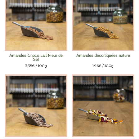
Amandes Choco Lait Fleur de
Amandes décortiquées nature
Sel
3,35
€
/ 100g
1,96
€
/ 100g