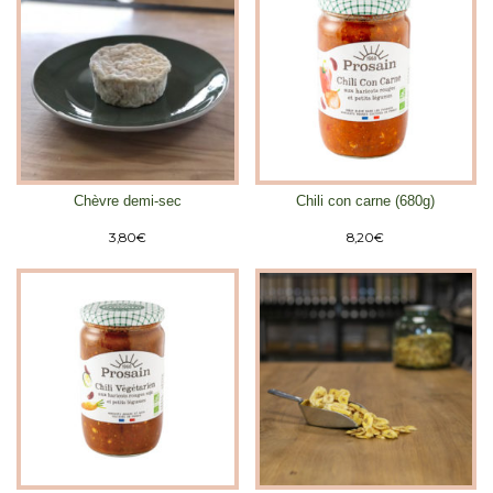
Chèvre demi-sec
Chili con carne (680g)
3,80
€
8,20
€