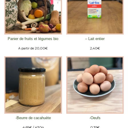
Panier de fruits et légumes bio
– Lait entier
20,00
€
2,40
€
A partir de
-Beurre de cacahuète
-Oeufs
4,69
€
/ 430g
0,35
€