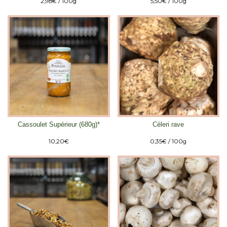
2,98
€
/ 100g
5,50
€
/ 100g
Cassoulet Supérieur (680g)*
Céleri rave
10,20
€
0,35
€
/ 100g