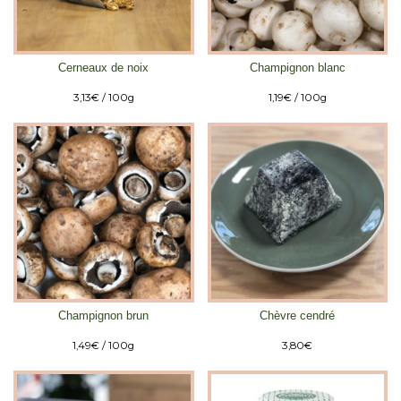
Cerneaux de noix
Champignon blanc
3,13
€
/ 100g
1,19
€
/ 100g
Champignon brun
Chèvre cendré
1,49
€
/ 100g
3,80
€