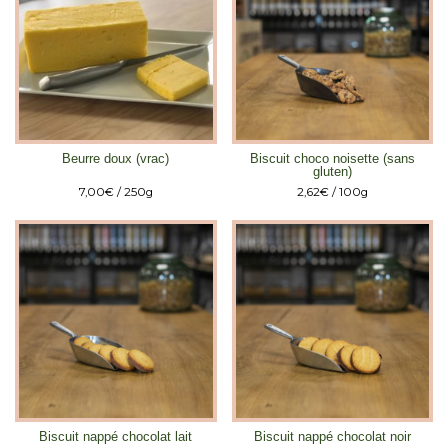
Beurre doux (vrac)
Biscuit choco noisette (sans
gluten)
7,00
€
/ 250g
2,62
€
/ 100g
Biscuit nappé chocolat lait
Biscuit nappé chocolat noir