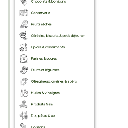
Chocolats & bonbons
Conserverie
Fruits séchés
Céréales, biscuits & petit déjeuner
Epices & condiments
Farines & sucres
Fruits et légumes
Oléagineux, graines & apéro
Huiles & vinaigres
Produits frais
Riz, pâtes & co
Boissons