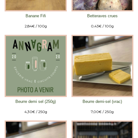
Banane Fifi
Betteraves crues
2,84
€
/ 100g
0,43
€
/ 100g
Beurre demi sel (250g)
Beurre demi-sel (vrac)
4,30
€
/ 250g
7,00
€
/ 250g