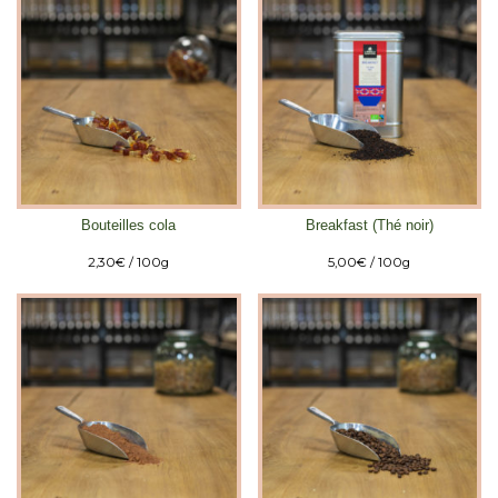
Bouteilles cola
Breakfast (Thé noir)
2,30
€
/ 100g
5,00
€
/ 100g