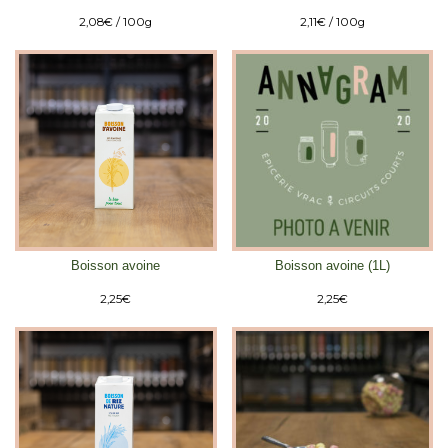
2,08
€
/ 100g
2,11
€
/ 100g
Boisson avoine
Boisson avoine (1L)
2,25
€
2,25
€