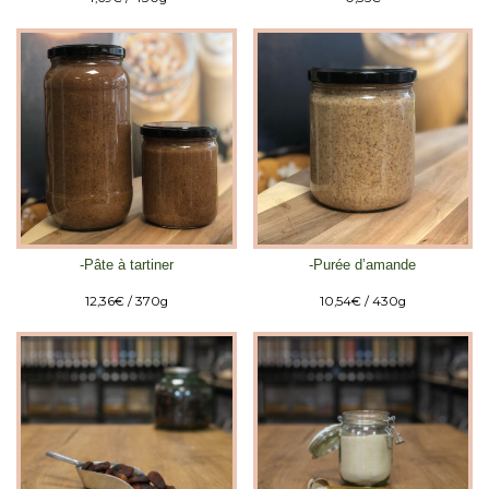
-Pâte à tartiner
-Purée d’amande
12,36
€
/ 370g
10,54
€
/ 430g