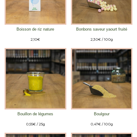
Boisson de riz nature
Bonbons saveur yaourt fruité
2,10
€
2,30
€
/ 100g
Bouillon de légumes
Boulgour
0,55
€
/ 25g
0,47
€
/ 100g