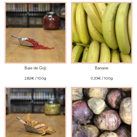
Baie de Goji
Banane
2,82
€
/ 100g
0,33
€
/ 100g