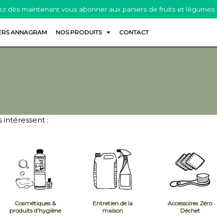
z dès maintenant vous abonner aux paniers de fruits et légumes
ERS ANNAGRAM
NOS PRODUITS
CONTACT
 intéressent :
Cosmétiques &
Entretien de la
Accessoires Zéro
produits d'hygiène
maison
Déchet