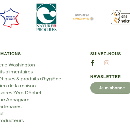
RMATIONS
SUIVEZ-NOUS
erie Washington
ts alimentaires
NEWSLETTER
tiques & produits d’hygiène
ien de la maison
Je m'abonne
soires Zéro Déchet
ipe Annagram
rtenaires
ct
roducteurs