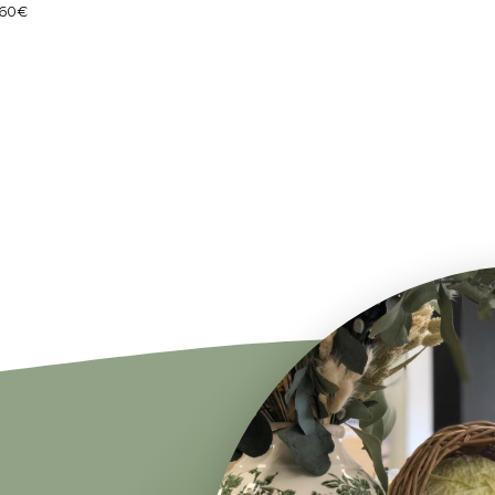
,60
€