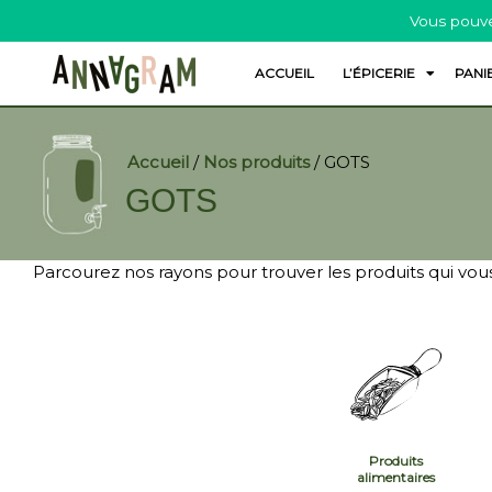
Vous pouve
ACCUEIL
L’ÉPICERIE
PANI
Accueil
/
Nos produits
/
GOTS
GOTS
Parcourez nos rayons pour trouver les produits qui vous
Produits
alimentaires