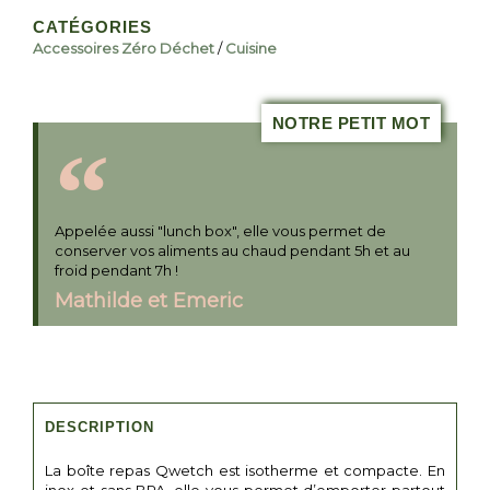
CATÉGORIES
Accessoires Zéro Déchet
/
Cuisine
NOTRE PETIT MOT
Appelée aussi "lunch box", elle vous permet de
conserver vos aliments au chaud pendant 5h et au
froid pendant 7h !
Mathilde et Emeric
DESCRIPTION
La boîte repas Qwetch est isotherme et compacte. En