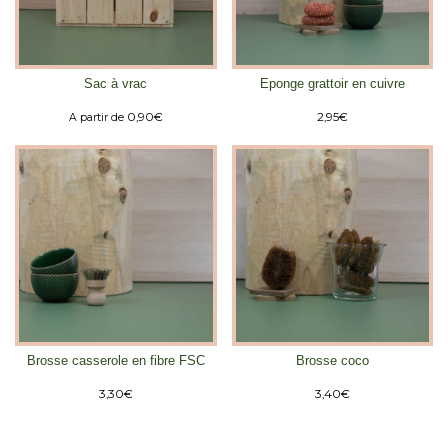
Sac à vrac
Eponge grattoir en cuivre
0,90
€
2,95
€
A partir de
Brosse casserole en fibre FSC
Brosse coco
3,30
€
3,40
€