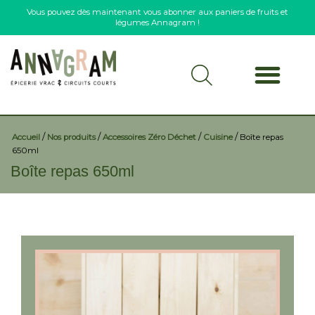
Vous pouvez dès maintenant vous abonner aux paniers de fruits et
légumes Annagram !
/
/
/
/
Accueil
Nos produits
Accessoires Zéro Déchet
Cuisine
Boîte repas
650ml
Boîte repas 650ml