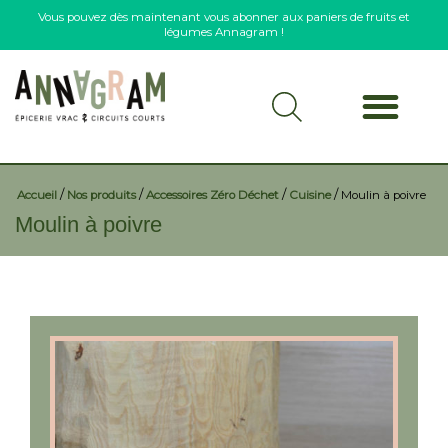
Vous pouvez dès maintenant vous abonner aux paniers de fruits et
légumes Annagram !
/
/
/
/
Accueil
Nos produits
Accessoires Zéro Déchet
Cuisine
Moulin à poivre
Moulin à poivre