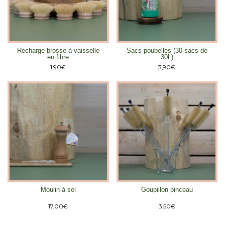
Recharge brosse à vaisselle
Sacs poubelles (30 sacs de
en fibre
30L)
1,90
€
3,90
€
Moulin à sel
Goupillon pinceau
17,00
€
3,50
€