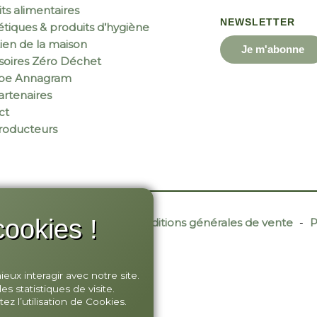
ts alimentaires
NEWSLETTER
tiques & produits d’hygiène
ien de la maison
Je m'abonne
soires Zéro Déchet
ipe Annagram
rtenaires
ct
roducteurs
ookies !
r Site Web
-
Contact
-
Conditions générales de vente
-
P
ux interagir avec notre site.
 statistiques de visite.
ez l’utilisation de Cookies.