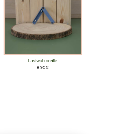
Lastwab oreille
8,90
€