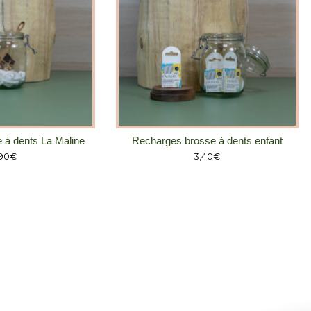
 à dents La Maline
Recharges brosse à dents enfant
,90
€
3,40
€