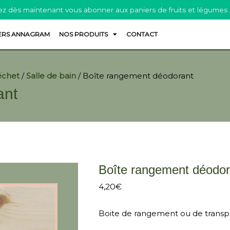
z dès maintenant vous abonner aux paniers de fruits et légumes
ERS ANNAGRAM
NOS PRODUITS
CONTACT
échet
/
Salle de bain
/
Boîte rangement déodorant
ant
Boîte rangement déodor
4,20
€
Boite de rangement ou de transpo