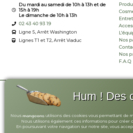
Produi
Du mardi au samedi de 10h à 13h et de
15h à 19h
Cosmé
Le dimanche de 10h à 13h
Entret
02 43 40 93 19
Acces
Ligne 5, Arrêt Washington
L’équ
Nos pa
Lignes T1 et T2, Arrêt Viaduc
Conta
Nos p
F.A.Q
Hum ! Des c
© 2026 Annagram
-
Site réalisé par Monsieu
Nous
utilisons des cookies vous permettant de mie
mangeons
Nous utilisons également ces informations pour créer des
En poursuivant votre navigation sur notre site, vous accept