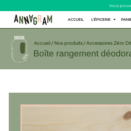
Vous pouve
ACCUEIL
L’ÉPICERIE
PANI
Accueil
/
Nos produits
/
Accessoires Zéro D
Boîte rangement déodor