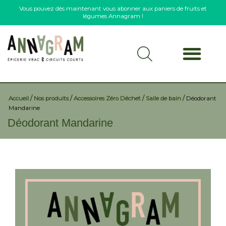
Vous pouvez dès maintenant vous abonner aux paniers de fruits et
légumes Annagram !
/
/
/
/
Accueil
Nos produits
Accessoires Zéro Déchet
Salle de bain
Déodorant
Mandarine
Déodorant Mandarine