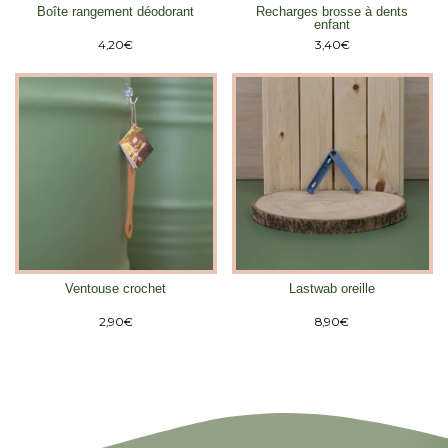
Boîte rangement déodorant
Recharges brosse à dents
enfant
4,20
€
3,40
€
Ventouse crochet
Lastwab oreille
2,90
€
8,90
€