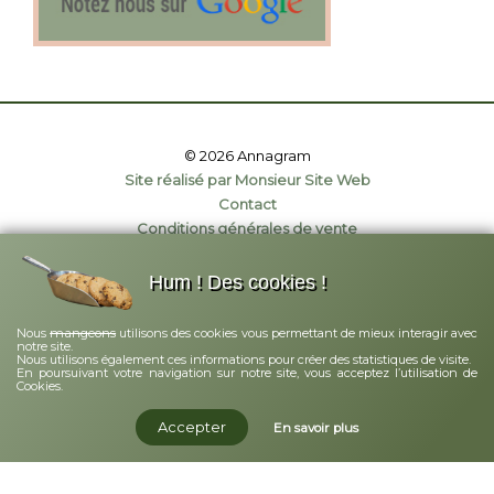
© 2026 Annagram
Site réalisé par Monsieur Site Web
Contact
Conditions générales de vente
Politique de confidentialité
Mentions légales
Hum ! Des cookies !
mangeons
Nous
utilisons des cookies vous permettant de mieux interagir avec
notre site.
Nous utilisons également ces informations pour créer des statistiques de visite.
En poursuivant votre navigation sur notre site, vous acceptez l’utilisation de
Cookies.
Accepter
En savoir plus