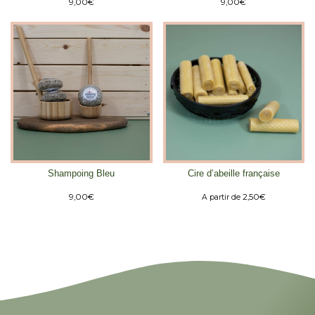
9,00
€
9,00
€
Shampoing Bleu
Cire d’abeille française
9,00
€
2,50
€
A partir de