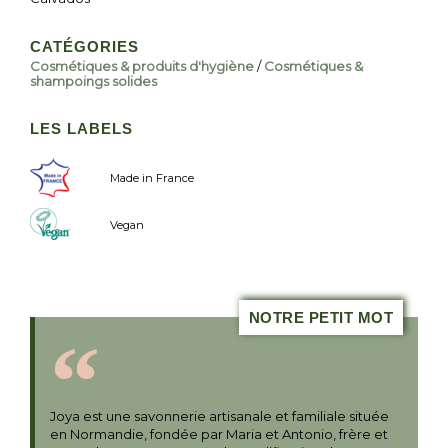
CATÉGORIES
Cosmétiques & produits d'hygiène
/
Cosmétiques &
shampoings solides
LES LABELS
Made in France
Vegan
NOTRE PETIT MOT
Joya est une savonnerie artisanale et familiale située
en Normandie, fondée par Maria et Antonio, frère et