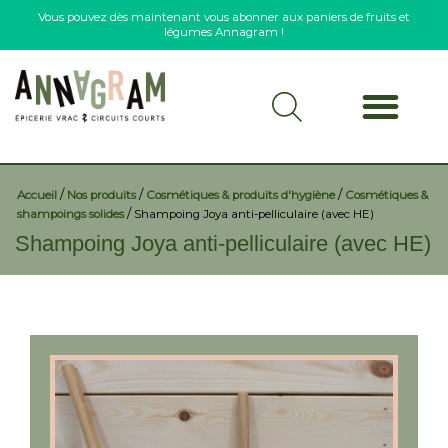
Vous pouvez dès maintenant vous abonner aux paniers de fruits et
légumes Annagram !
/
/
/
Accueil
Nos produits
Cosmétiques & produits d'hygiène
Cosmétiques &
/
shampoings solides
Shampoing Joya anti-pelliculaire (avec HE)
Shampoing Joya anti-pelliculaire (avec HE)