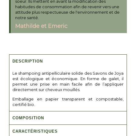
soeur. Ils mettent en avant la modification des
habitudes de consommation afin de revenir vers une
attitude plus respectueuse de l'environnement et de
notre santé.
Mathilde et Emeric
DESCRIPTION
Le shampoing antipelliculaire solide des Savons de Joya
est écologique et économique. En forme de galet, il
permet une prise en main facile afin de l’appliquer
directement sur cheveux mouillés.
Emballage en papier transparent et compostable,
certifié bio.
COMPOSITION
CARACTÉRISTIQUES