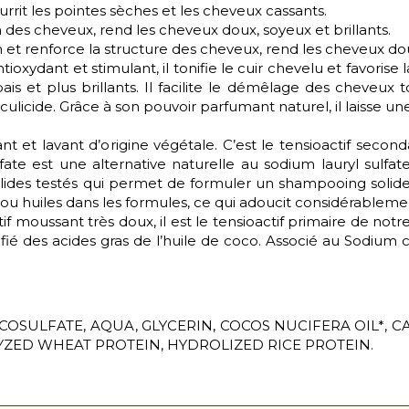
urrit les pointes sèches et les cheveux cassants.
n des cheveux, rend les cheveux doux, soyeux et brillants.
n et renforce la structure des cheveux, rend les cheveux doux
xydant et stimulant, il tonifie le cuir chevelu et favorise 
ais et plus brillants. Il facilite le démêlage des cheveux t
licide. Grâce à son pouvoir parfumant naturel, il laisse u
t et lavant d’origine végétale. C’est le tensioactif seconda
ate est une alternative naturelle au sodium lauryl sulfate 
s solides testés qui permet de formuler un shampooing solide 
u huiles dans les formules, ce qui adoucit considérablemen
if moussant très doux, il est le tensioactif primaire de notre
ifié des acides gras de l’huile de coco. Associé au Sodium c
OSULFATE, AQUA, GLYCERIN, COCOS NUCIFERA OIL*, C
ED WHEAT PROTEIN, HYDROLIZED RICE PROTEIN.