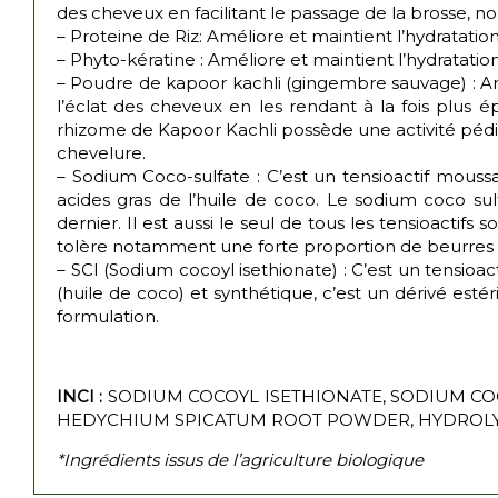
des cheveux en facilitant le passage de la brosse, no
– Proteine de Riz: Améliore et maintient l’hydratatio
– Phyto-kératine : Améliore et maintient l’hydratatio
– Poudre de kapoor kachli (gingembre sauvage) : Antio
l’éclat des cheveux en les rendant à la fois plus ép
rhizome de Kapoor Kachli possède une activité pédicu
chevelure.
– Sodium Coco-sulfate : C’est un tensioactif moussan
acides gras de l’huile de coco. Le sodium coco sulf
dernier. Il est aussi le seul de tous les tensioactif
tolère notamment une forte proportion de beurres o
– SCI (Sodium cocoyl isethionate) : C’est un tensioact
(huile de coco) et synthétique, c’est un dérivé estér
formulation.
INCI :
SODIUM COCOYL ISETHIONATE, SODIUM COC
HEDYCHIUM SPICATUM ROOT POWDER, HYDROLYZ
*Ingrédients issus de l’agriculture biologique