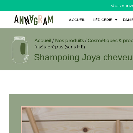
Vous pouve
ACCUEIL
L’ÉPICERIE
PANI
Accueil
/
Nos produits
/
Cosmétiques & prod
frisés-crépus (sans HE)
Shampoing Joya cheveux