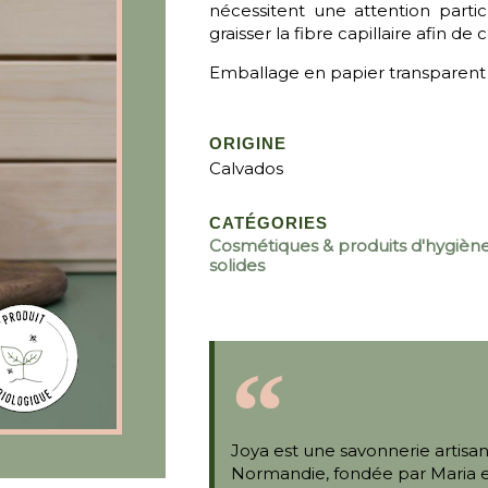
nécessitent une attention parti
graisser la fibre capillaire afin
Emballage en papier transparent e
ORIGINE
Calvados
CATÉGORIES
Cosmétiques & produits d'hygièn
solides
Joya est une savonnerie artisan
Normandie, fondée par Maria et 