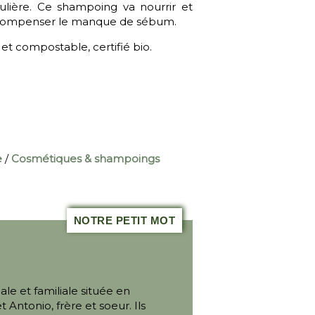
culière. Ce shampoing va nourrir et
 de compenser le manque de sébum.
t compostable, certifié bio.
e
/
Cosmétiques & shampoings
NOTRE PETIT MOT
ale et familiale située en
Antonio, frère et soeur. Ils