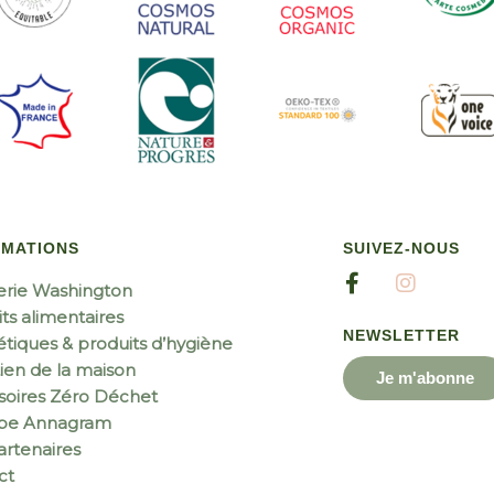
RMATIONS
SUIVEZ-NOUS
erie Washington
ts alimentaires
NEWSLETTER
tiques & produits d’hygiène
ien de la maison
Je m'abonne
soires Zéro Déchet
ipe Annagram
rtenaires
ct