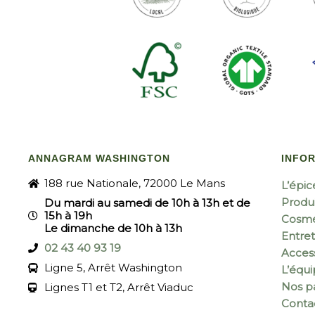
ANNAGRAM WASHINGTON
INFO
188 rue Nationale, 72000 Le Mans
L’épic
Produi
Du mardi au samedi de 10h à 13h et de
15h à 19h
Cosmé
Le dimanche de 10h à 13h
Entret
02 43 40 93 19
Acces
Ligne 5, Arrêt Washington
L’équ
Nos pa
Lignes T1 et T2, Arrêt Viaduc
Conta