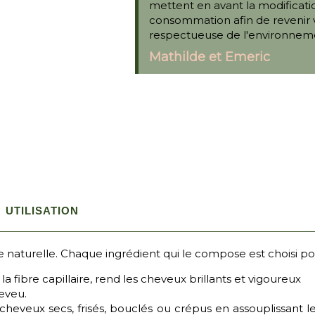
mettent en avant la modificati
consommation afin de revenir v
respectueuse de l'environneme
Mathilde et Emeric
UTILISATION
 naturelle. Chaque ingrédient qui le compose est choisi po
 la fibre capillaire, rend les cheveux brillants et vigoureux
heveu.
cheveux secs, frisés, bouclés ou crépus en assouplissant les 