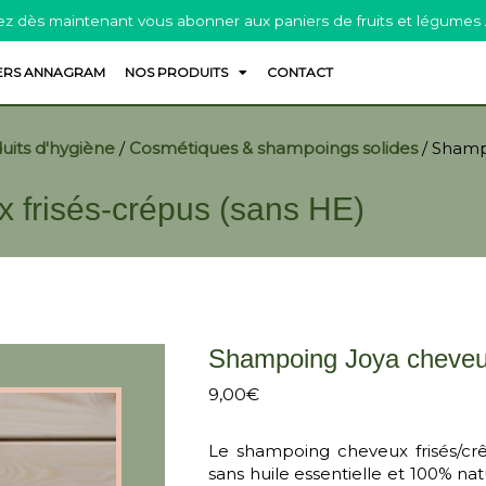
z dès maintenant vous abonner aux paniers de fruits et légumes
ERS ANNAGRAM
NOS PRODUITS
CONTACT
uits d'hygiène
/
Cosmétiques & shampoings solides
/
Shamp
 frisés-crépus (sans HE)
Shampoing Joya cheveux
9,00
€
Le shampoing cheveux frisés/cr
sans huile essentielle et 100% na