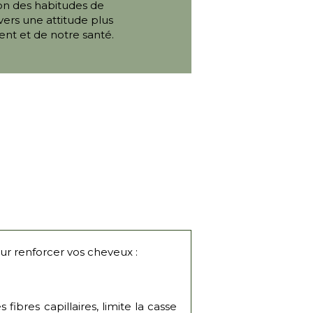
on des habitudes de
ers une attitude plus
nt et de notre santé.
ur renforcer vos cheveux :
fibres capillaires, limite la casse