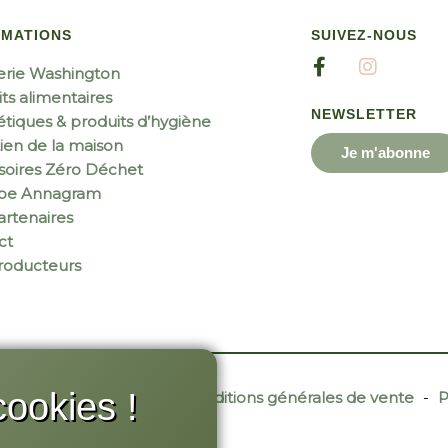
RMATIONS
SUIVEZ-NOUS
erie Washington
ts alimentaires
NEWSLETTER
tiques & produits d’hygiène
ien de la maison
Je m'abonne
soires Zéro Déchet
ipe Annagram
rtenaires
ct
roducteurs
ookies !
r Site Web
-
Contact
-
Conditions générales de vente
-
P