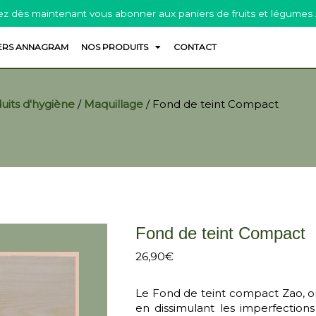
z dès maintenant vous abonner aux paniers de fruits et légumes
ERS ANNAGRAM
NOS PRODUITS
CONTACT
uits d'hygiène
/
Maquillage
/
Fond de teint Compact
Fond de teint Compact
26,90
€
Le Fond de teint compact Zao, on
en dissimulant les imperfection