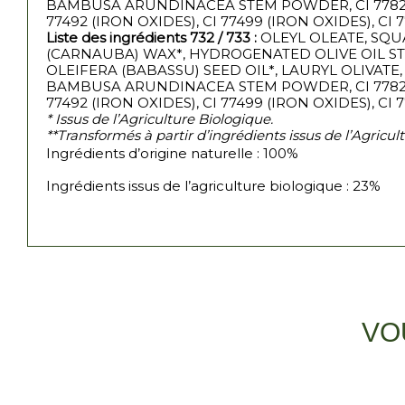
BAMBUSA ARUNDINACEA STEM POWDER, CI 77820 (SIL
77492 (IRON OXIDES), CI 77499 (IRON OXIDES), C
Liste des ingrédients 732 / 733
:
OLEYL OLEATE, SQU
(CARNAUBA) WAX*, HYDROGENATED OLIVE OIL S
OLEIFERA (BABASSU) SEED OIL*, LAURYL OLIVAT
BAMBUSA ARUNDINACEA STEM POWDER, CI 77820 (SIL
77492 (IRON OXIDES), CI 77499 (IRON OXIDES), CI
* Issus de l’Agriculture Biologique.
**Transformés à partir d’ingrédients issus de l’Agricul
Ingrédients d’origine naturelle : 100%
Ingrédients issus de l’agriculture biologique : 23%
VO