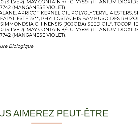
VER). MAY CONTAIN +/-: CI 77891 (TITANIUM DIOXIDE), 
I 77742 (MANGANESE VIOLET)
ALANE, APRICOT KERNEL OIL POLYGLYCERYL-4 ESTERS, S
TEARYL ESTERS**, PHYLLOSTACHIS BAMBUSOIDES RHIZO
E, SIMMONDSIA CHINENSIS (JOJOBA) SEED OIL*, TOCOPH
VER). MAY CONTAIN +/-: CI 77891 (TITANIUM DIOXIDE), 
 77742 (MANGANESE VIOLET).
ture Biologique
US AIMEREZ PEUT-ÊTRE