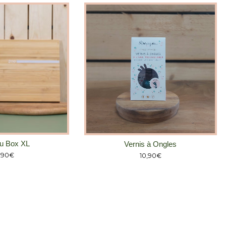
u Box XL
Vernis à Ongles
,90
€
10,90
€