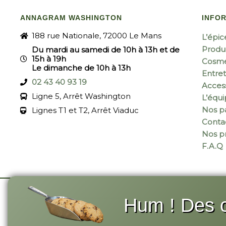
ANNAGRAM WASHINGTON
INFO
188 rue Nationale, 72000 Le Mans
L’épic
Produi
Du mardi au samedi de 10h à 13h et de
15h à 19h
Cosmé
Le dimanche de 10h à 13h
Entret
02 43 40 93 19
Acces
Ligne 5, Arrêt Washington
L’équ
Nos pa
Lignes T1 et T2, Arrêt Viaduc
Conta
Nos p
F.A.Q
Hum ! Des c
© 2026 Annagram
-
Site réalisé par Monsieu