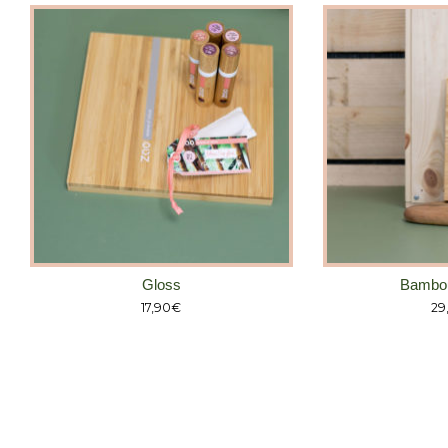
Gloss
Bambo
17,90
€
29