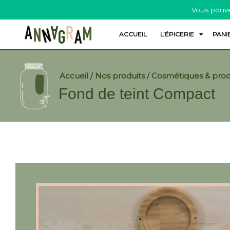
Vous pouve
ACCUEIL
L’ÉPICERIE
PANI
Accueil
/
Nos produits
/
Cosmétiques & prod
Fond de teint Compact