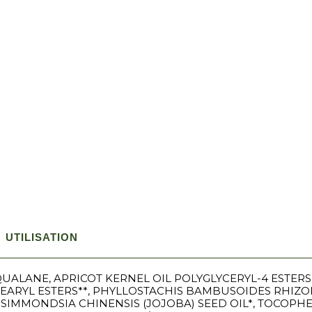
UTILISATION
SQUALANE, APRICOT KERNEL OIL POLYGLYCERYL-4 ESTER
TEARYL ESTERS**, PHYLLOSTACHIS BAMBUSOIDES RHIZO
E, SIMMONDSIA CHINENSIS (JOJOBA) SEED OIL*, TOCOPH