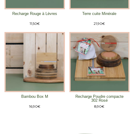
Recharge Rouge à Lèvres
Terre cuite Minérale
11,50
€
21,90
€
Bambou Box M
Recharge Poudre compacte
302 Rosé
16,90
€
8,90
€