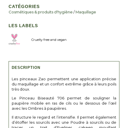
CATÉGORIES
Cosmétiques & produits d'hygiène
/
Maquillage
LES LABELS
Cruelty free and vegan
DESCRIPTION
Les pinceaux Zao permettent une application précise
du maquillage et un confort extrême grâce à leurs poils
très doux.
Le Pinceau Biseauté 706 permet de souligner la
paupière mobile en ras de cils ou le dessous de l’œil
avec les Ombres à paupières.
Il structure le regard et l’intensifie. Il permet également
d’étoffer les sourcils avec une Poudre à sourcils ou de
tracer un trait d’Eyeliner cakeen mouillant