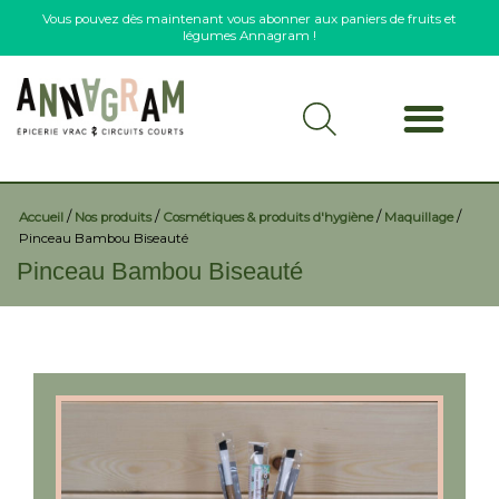
Vous pouvez dès maintenant vous abonner aux paniers de fruits et
légumes Annagram !
/
/
/
/
Accueil
Nos produits
Cosmétiques & produits d'hygiène
Maquillage
Pinceau Bambou Biseauté
Pinceau Bambou Biseauté