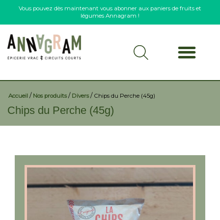
Vous pouvez dès maintenant vous abonner aux paniers de fruits et
légumes Annagram !
/
/
/
Accueil
Nos produits
Divers
Chips du Perche (45g)
Chips du Perche (45g)