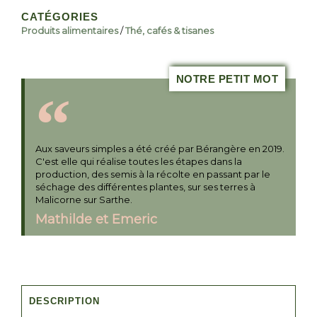
CATÉGORIES
Produits alimentaires
/
Thé, cafés & tisanes
NOTRE PETIT MOT
Aux saveurs simples a été créé par Bérangère en 2019.
C'est elle qui réalise toutes les étapes dans la
production, des semis à la récolte en passant par le
séchage des différentes plantes, sur ses terres à
Malicorne sur Sarthe.
Mathilde et Emeric
DESCRIPTION