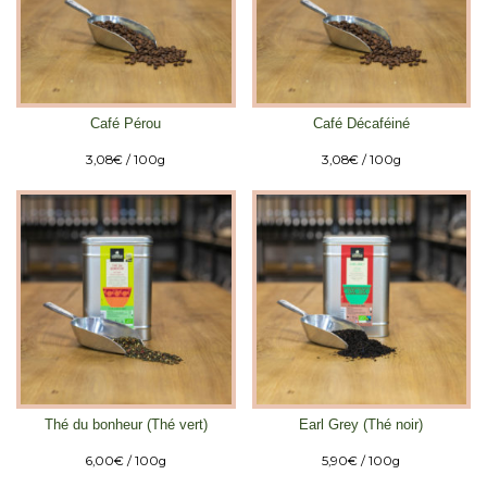
Café Pérou
Café Décaféiné
3,08
€
/ 100g
3,08
€
/ 100g
Thé du bonheur (Thé vert)
Earl Grey (Thé noir)
6,00
€
/ 100g
5,90
€
/ 100g