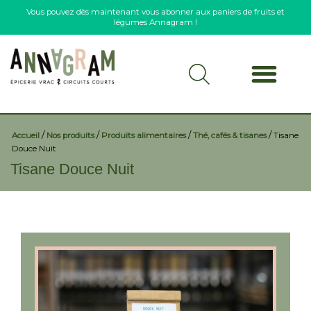
Vous pouvez dès maintenant vous abonner aux paniers de fruits et
légumes Annagram !
/
/
/
/
Accueil
Nos produits
Produits alimentaires
Thé, cafés & tisanes
Tisane
Douce Nuit
Tisane Douce Nuit