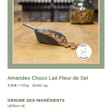
Amandes Choco Lait Fleur de Sel
3,35
€
/ 100g
(
33,50
€
/ kg)
ORIGINE DES INGRÉDIENTS
UE/Non UE