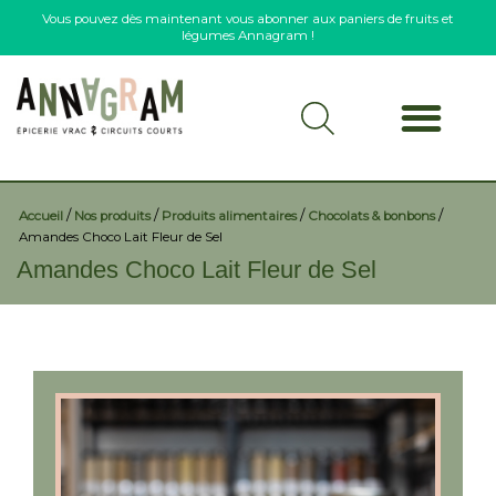
Vous pouvez dès maintenant vous abonner aux paniers de fruits et
légumes Annagram !
/
/
/
/
Accueil
Nos produits
Produits alimentaires
Chocolats & bonbons
Amandes Choco Lait Fleur de Sel
Amandes Choco Lait Fleur de Sel