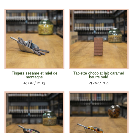
Fingers sésame et miel de
Tablette chocolat lait caramel
montagne
beurre salé
4,50
€
/ 100g
2,80
€
/ 70g