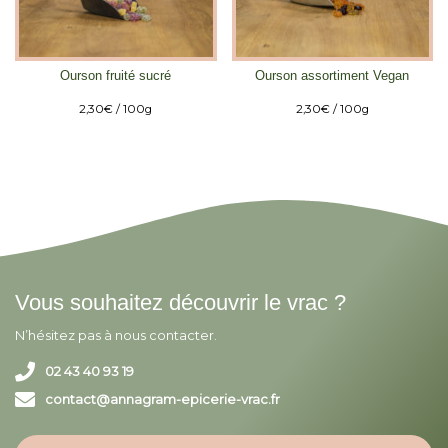
Ourson fruité sucré
Ourson assortiment Vegan
2,30
€
/ 100g
2,30
€
/ 100g
Vous souhaitez découvrir le vrac ?
N’hésitez pas à nous contacter.
02 43 40 93 19
contact@annagram-epicerie-vrac.fr