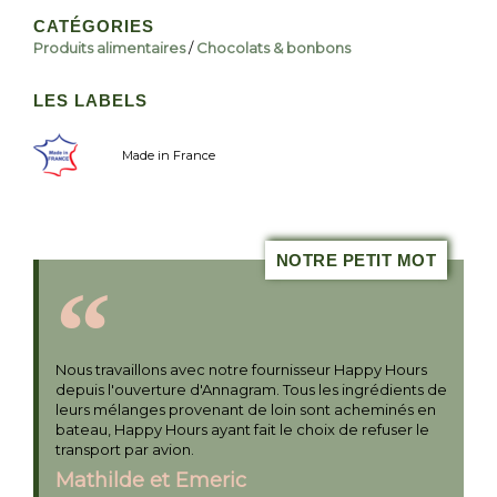
CATÉGORIES
Produits alimentaires
/
Chocolats & bonbons
LES LABELS
Made in France
NOTRE PETIT MOT
Nous travaillons avec notre fournisseur Happy Hours
depuis l'ouverture d'Annagram. Tous les ingrédients de
leurs mélanges provenant de loin sont acheminés en
bateau, Happy Hours ayant fait le choix de refuser le
transport par avion.
Mathilde et Emeric