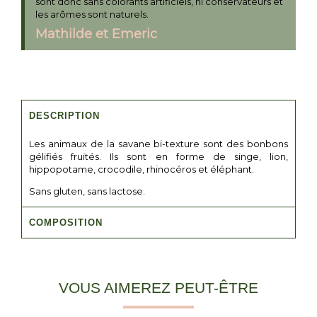
sont donc sans colorants artificiels, ni conservateurs et
les arômes sont naturels.
Mathilde et Emeric
DESCRIPTION
Les animaux de la savane bi-texture sont des bonbons
gélifiés fruités. Ils sont en forme de singe, lion,
hippopotame, crocodile, rhinocéros et éléphant.
Sans gluten, sans lactose.
COMPOSITION
VOUS AIMEREZ PEUT-ÊTRE