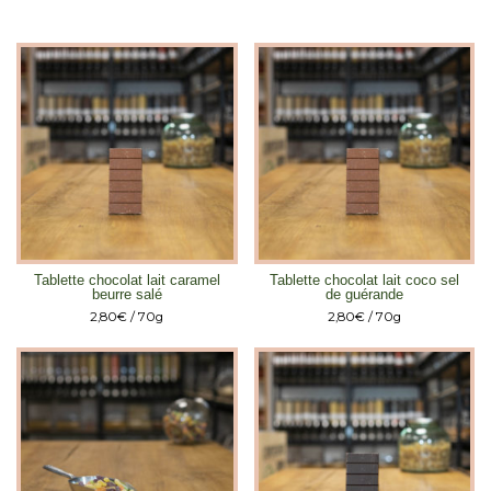
Tablette chocolat lait caramel
Tablette chocolat lait coco sel
beurre salé
de guérande
2,80
€
/ 70g
2,80
€
/ 70g