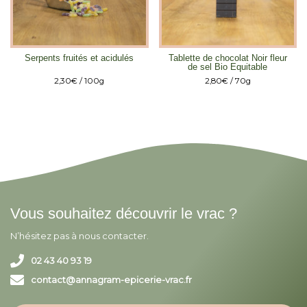
Serpents fruités et acidulés
Tablette de chocolat Noir fleur
de sel Bio Equitable
2,30
€
/ 100g
2,80
€
/ 70g
Vous souhaitez découvrir le vrac ?
N’hésitez pas à nous contacter.
02 43 40 93 19
contact@annagram-epicerie-vrac.fr