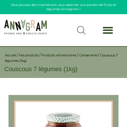
Vous pouvez dès maintenant vous abonner aux paniers de fruits et
légumes Annagram !
/
/
/
/
Accueil
Nos produits
Produits alimentaires
Conserverie
Couscous 7
légumes (1kg)
Couscous 7 légumes (1kg)