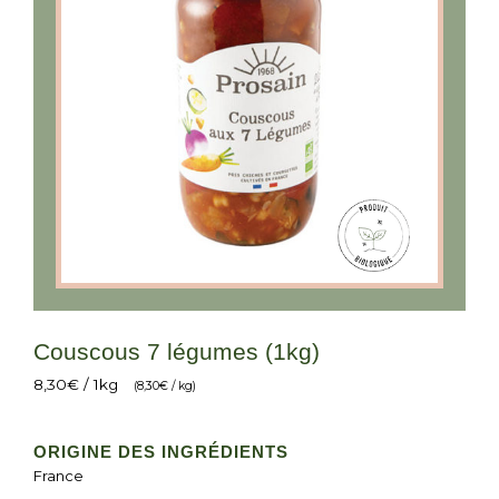
Couscous 7 légumes (1kg)
8,30
€
/ 1kg
(
8,30
€
/ kg)
ORIGINE DES INGRÉDIENTS
France