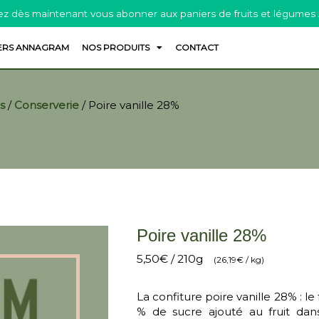
z dès maintenant vous abonner aux paniers de fruits et légumes
ERS ANNAGRAM
NOS PRODUITS
CONTACT
s
/
Conserverie
/
Poire vanille 28%
Poire vanille 28%
5,50
€
/ 210g
(
26,19
€
/ kg)
La confiture poire vanille 28% : le
% de sucre ajouté au fruit da