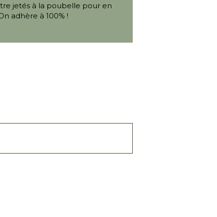
re jetés à la poubelle pour en
. On adhère à 100% !