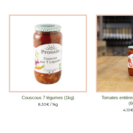
Couscous 7 légumes (1kg)
Tomates entières
(6
8,30
€
/ 1kg
4,10