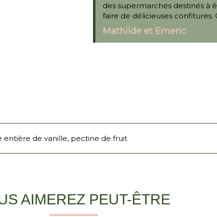
des supermarchés destinés à êt
faire de délicieuses confitures
Mathilde et Emeric
 entière de vanille, pectine de fruit
US AIMEREZ PEUT-ÊTRE