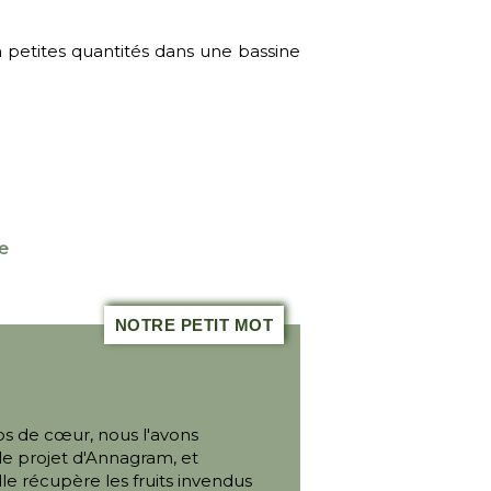
en petites quantités dans une bassine
e
NOTRE PETIT MOT
ps de cœur, nous l'avons
le projet d'Annagram, et
Elle récupère les fruits invendus