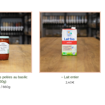
 pelées au basilic
– Lait entier
60g)
2,40
€
€
/ 660g