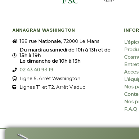
ANNAGRAM WASHINGTON
INFO
188 rue Nationale, 72000 Le Mans
L’épic
Produi
Du mardi au samedi de 10h à 13h et de
15h à 19h
Cosmé
Le dimanche de 10h à 13h
Entret
02 43 40 93 19
Acces
Ligne 5, Arrêt Washington
L’équ
Nos pa
Lignes T1 et T2, Arrêt Viaduc
Conta
Nos p
F.A.Q