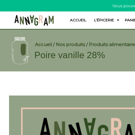
Vous pouve
ACCUEIL
L’ÉPICERIE
PANI
Accueil
/
Nos produits
/
Produits alimentaire
Poire vanille 28%