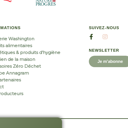
RMATIONS
SUIVEZ-NOUS
erie Washington
ts alimentaires
NEWSLETTER
tiques & produits d’hygiène
ien de la maison
Je m'abonne
soires Zéro Déchet
ipe Annagram
rtenaires
ct
roducteurs