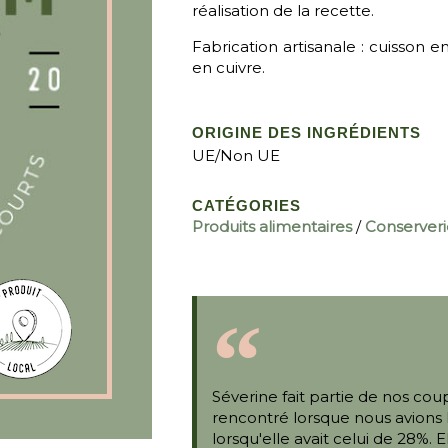
réalisation de la recette.
Fabrication artisanale : cuisson 
en cuivre.
ORIGINE DES INGRÉDIENTS
UE/Non UE
CATÉGORIES
Produits alimentaires
/
Conserveri
Séverine fait partie de nos cou
rencontré lorsque nous avions 
lorsqu'elle avait celui de 28%. 