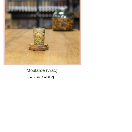
Moutarde (vrac)
4,28
€
/ 400g