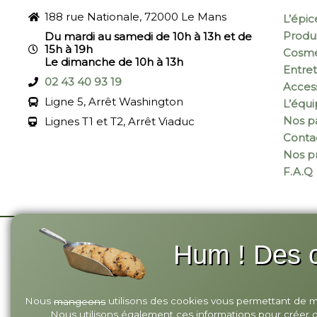
188 rue Nationale, 72000 Le Mans
L’épic
Produi
Du mardi au samedi de 10h à 13h et de
15h à 19h
Cosmé
Le dimanche de 10h à 13h
Entret
02 43 40 93 19
Acces
Ligne 5, Arrêt Washington
L’équ
Nos pa
Lignes T1 et T2, Arrêt Viaduc
Conta
Nos p
F.A.Q
Hum ! Des c
© 2026 Annagram
-
Site réalisé par Monsieu
Nous
utilisons des cookies vous permettant de mie
mangeons
Nous utilisons également ces informations pour créer des