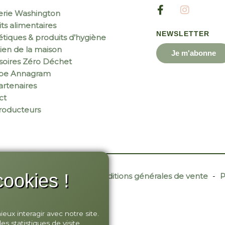
erie Washington
ts alimentaires
NEWSLETTER
tiques & produits d’hygiène
ien de la maison
Je m'abonne
soires Zéro Déchet
ipe Annagram
rtenaires
ct
roducteurs
ookies !
r Site Web
-
Contact
-
Conditions générales de vente
-
P
ux interagir avec notre site.
 statistiques de visite.