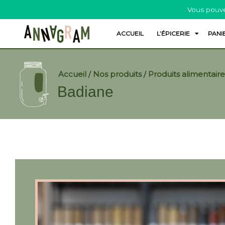
Vous pouve
ACCUEIL
L’ÉPICERIE
PANI
Accueil
/
Nos produits
/
Produits alimentaire
Badiane