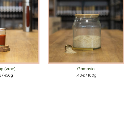
p (vrac)
Gomasio
€
/ 450g
1,40
€
/ 100g