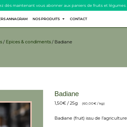
z dès maintenant vous abonner aux paniers de fruits et légumes
ERS ANNAGRAM
NOS PRODUITS
CONTACT
s
/
Epices & condiments
/
Badiane
Badiane
1,50
€
/ 25g
(
60,00
€
/ kg)
Badiane (fruit) issu de l’agricultur