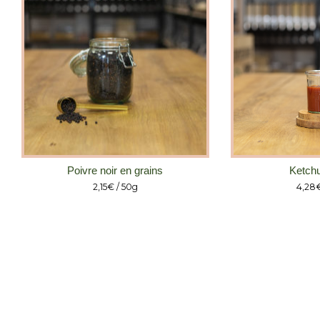
Poivre noir en grains
Ketchu
2,15
€
/ 50g
4,28