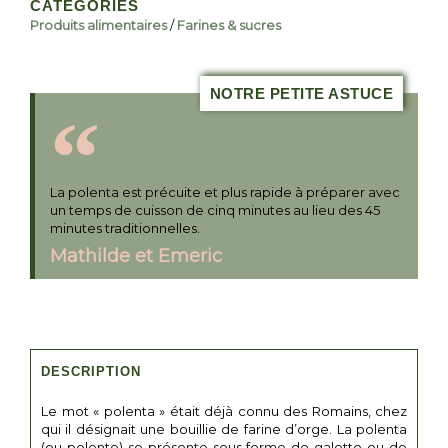
CATÉGORIES
Produits alimentaires
/
Farines & sucres
NOTRE PETITE ASTUCE
La polenta est précuite et plus rapide à préparer avec
un temps de cuisson de cinq minutes au lieu des 45
minutes traditionnelles.
Mathilde et Emeric
DESCRIPTION
Le mot « polenta » était déjà connu des Romains, chez
qui il désignait une bouillie de farine d’orge. La polenta
(ou polente) se présente sous forme de galette ou de