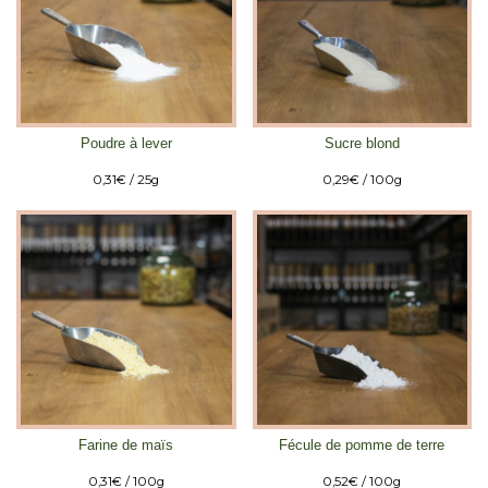
Poudre à lever
Sucre blond
0,31
€
/ 25g
0,29
€
/ 100g
Farine de maïs
Fécule de pomme de terre
0,31
€
/ 100g
0,52
€
/ 100g