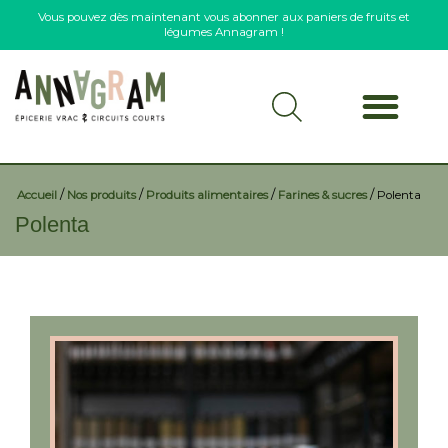
Vous pouvez dès maintenant vous abonner aux paniers de fruits et
légumes Annagram !
/
/
/
/
Accueil
Nos produits
Produits alimentaires
Farines & sucres
Polenta
Polenta