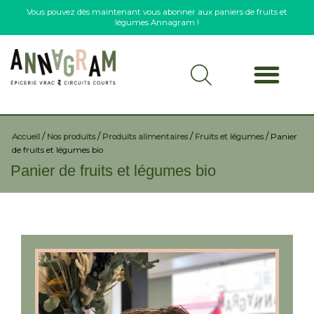
Vous pouvez dès maintenant vous abonner aux paniers de fruits et
légumes Annagram !
/
/
/
/
Accueil
Nos produits
Produits alimentaires
Fruits et légumes
Panier
de fruits et légumes bio
Panier de fruits et légumes bio