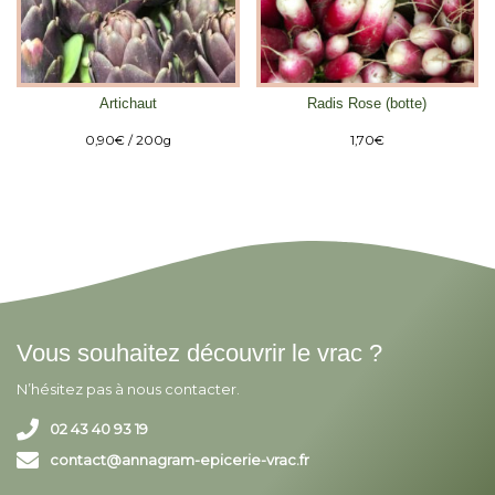
Artichaut
Radis Rose (botte)
0,90
€
/ 200g
1,70
€
Vous souhaitez découvrir le vrac ?
N’hésitez pas à nous contacter.
02 43 40 93 19
contact@annagram-epicerie-vrac.fr