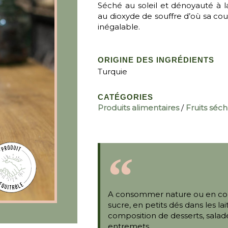
Séché au soleil et dénoyauté à l
au dioxyde de souffre d’où sa co
inégalable.
ORIGINE DES INGRÉDIENTS
Turquie
CATÉGORIES
Produits alimentaires
/
Fruits séc
A consommer nature ou en col
sucre, en petits dés dans les la
composition de desserts, salade
entremets.