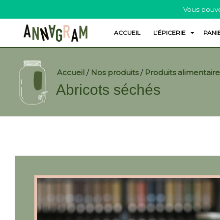
Vous pouve
ACCUEIL
L’ÉPICERIE
PANI
Accueil
/
Nos produits
/
Produits alimentaire
Abricots séchés