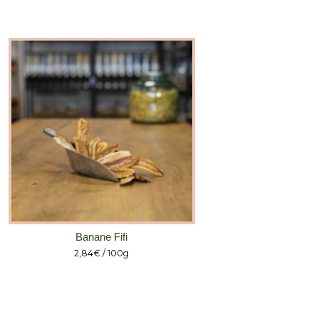
Banane Fifi
2,84
€
/ 100g