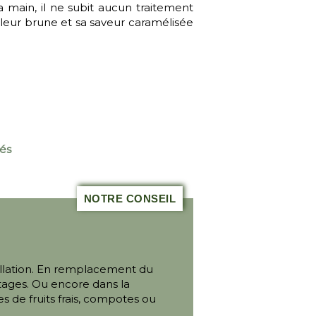
a main, il ne subit aucun traitement
uleur brune et sa saveur caramélisée
hés
NOTRE CONSEIL
lation. En remplacement du
itages. Ou encore dans la
s de fruits frais, compotes ou