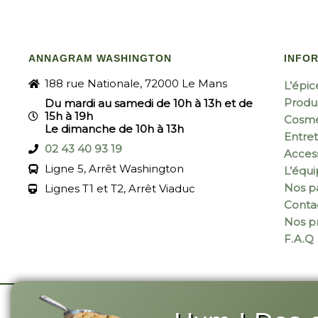
ANNAGRAM WASHINGTON
INFO
188 rue Nationale, 72000 Le Mans
L’épic
Produi
Du mardi au samedi de 10h à 13h et de
15h à 19h
Cosmé
Le dimanche de 10h à 13h
Entret
02 43 40 93 19
Acces
Ligne 5, Arrêt Washington
L’équ
Nos pa
Lignes T1 et T2, Arrêt Viaduc
Conta
Nos p
F.A.Q
© 2026 Annagram
-
Site réalisé par Monsieu