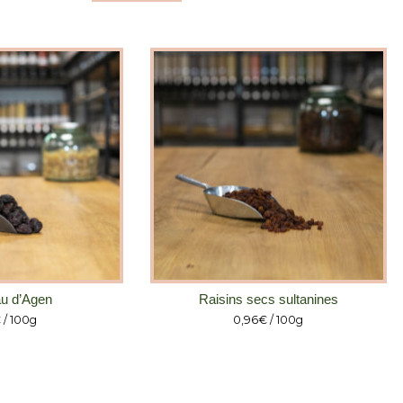
u d’Agen
Raisins secs sultanines
€
/ 100g
0,96
€
/ 100g