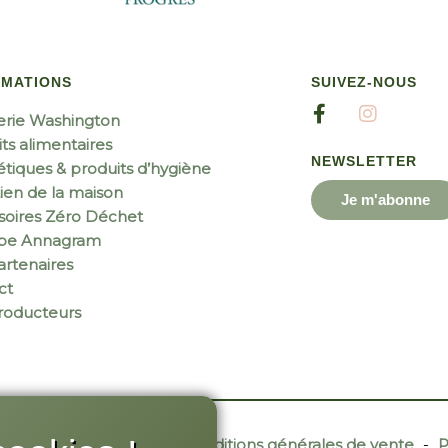
RMATIONS
SUIVEZ-NOUS
erie Washington
ts alimentaires
NEWSLETTER
tiques & produits d’hygiène
ien de la maison
Je m'abonne
soires Zéro Déchet
ipe Annagram
rtenaires
ct
roducteurs
r Site Web
-
Contact
-
Conditions générales de vente
-
P