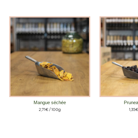
Mangue séchée
Prunea
2,71
€
/ 100g
1,35