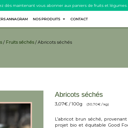
z dès maintenant vous abonner aux paniers de fruits et légumes
ERS ANNAGRAM
NOS PRODUITS
CONTACT
s
/
Fruits séchés
/
Abricots séchés
Abricots séchés
3,07
€
/ 100g
(
30,70
€
/ kg)
L’abricot brun séché, provenant
projet bio et équitable Good Foo