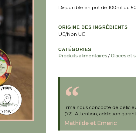
Disponible en pot de 100ml ou 5
ORIGINE DES INGRÉDIENTS
UE/Non UE
CATÉGORIES
Produits alimentaires
/
Glaces et 
Irma nous concocte de délicieu
(72). Attention, addiction gara
Mathilde et Emeric