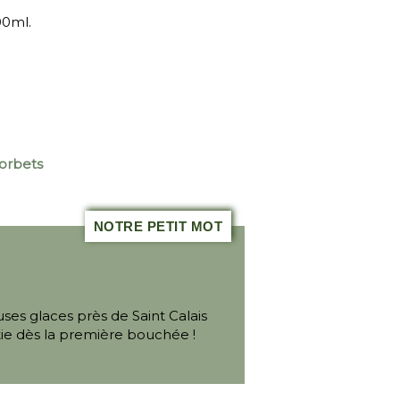
00ml.
sorbets
NOTRE PETIT MOT
ses glaces près de Saint Calais
ntie dès la première bouchée !