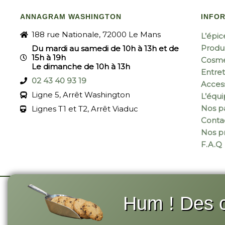
ANNAGRAM WASHINGTON
INFO
188 rue Nationale, 72000 Le Mans
L’épic
Produi
Du mardi au samedi de 10h à 13h et de
15h à 19h
Cosmé
Le dimanche de 10h à 13h
Entret
02 43 40 93 19
Acces
Ligne 5, Arrêt Washington
L’équ
Nos pa
Lignes T1 et T2, Arrêt Viaduc
Conta
Nos p
F.A.Q
Hum ! Des c
© 2026 Annagram
-
Site réalisé par Monsieu