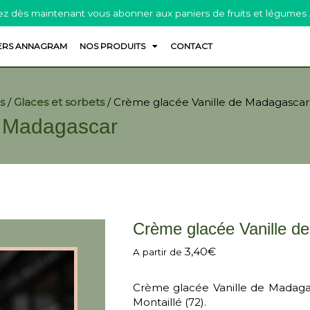
z dès maintenant vous abonner aux paniers de fruits et légumes
ERS ANNAGRAM
NOS PRODUITS
CONTACT
s
/
Glaces et sorbets
/
Crème glacée Vanille de Madagascar
e Madagascar
Crème glacée Vanille d
3,40
€
A partir de
Crème glacée Vanille de Madagas
Montaillé (72).