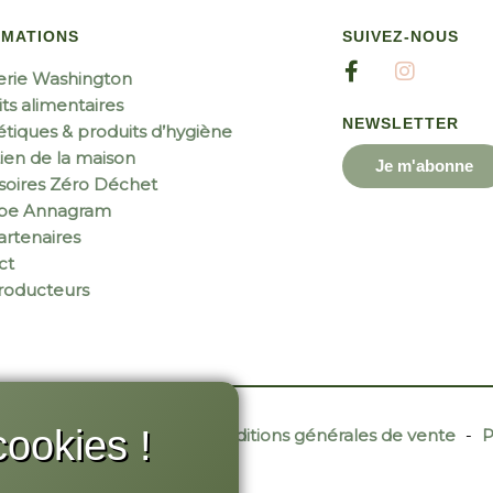
RMATIONS
SUIVEZ-NOUS
erie Washington
ts alimentaires
NEWSLETTER
tiques & produits d’hygiène
ien de la maison
Je m'abonne
soires Zéro Déchet
ipe Annagram
rtenaires
ct
roducteurs
ookies !
r Site Web
-
Contact
-
Conditions générales de vente
-
P