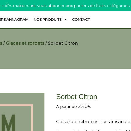
z dès maintenant vous abonner aux paniers de fruits et légumes
ERS ANNAGRAM
NOS PRODUITS
CONTACT
s
/
Glaces et sorbets
/
Sorbet Citron
Sorbet Citron
2,40
€
A partir de
Ce sorbet citron est fait artisana