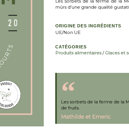
Les sorbets de la ferme de la Mé
mûrs d’une grande qualité gustati
ORIGINE DES INGRÉDIENTS
UE/Non UE
CATÉGORIES
Produits alimentaires
/
Glaces et 
Les sorbets de la ferme de la M
de fruits.
Mathilde et Emeric