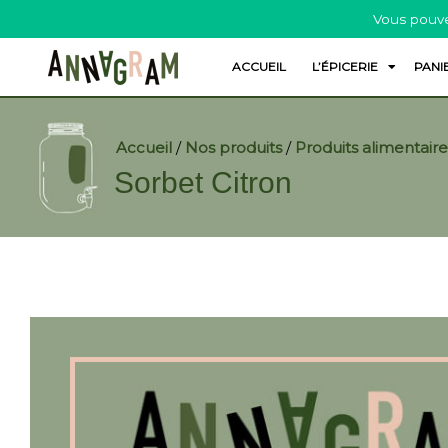
Vous pouve
ACCUEIL
L’ÉPICERIE
PANI
Accueil
/
Nos produits
/
Produits alimentaire
Sorbet Citron