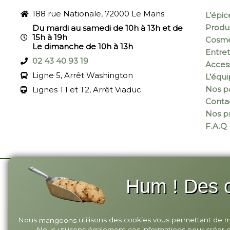
188 rue Nationale, 72000 Le Mans
L’épic
Produi
Du mardi au samedi de 10h à 13h et de
15h à 19h
Cosmé
Le dimanche de 10h à 13h
Entret
02 43 40 93 19
Acces
Ligne 5, Arrêt Washington
L’équ
Nos pa
Lignes T1 et T2, Arrêt Viaduc
Conta
Nos p
F.A.Q
Hum ! Des c
© 2026 Annagram
-
Site réalisé par Monsieu
Nous
utilisons des cookies vous permettant de mie
mangeons
Nous utilisons également ces informations pour créer des