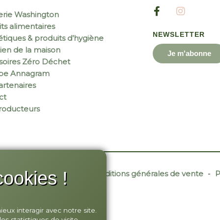
erie Washington
ts alimentaires
NEWSLETTER
tiques & produits d’hygiène
ien de la maison
Je m'abonne
soires Zéro Déchet
ipe Annagram
rtenaires
ct
roducteurs
ookies !
r Site Web
-
Contact
-
Conditions générales de vente
-
P
ux interagir avec notre site.
 statistiques de visite.