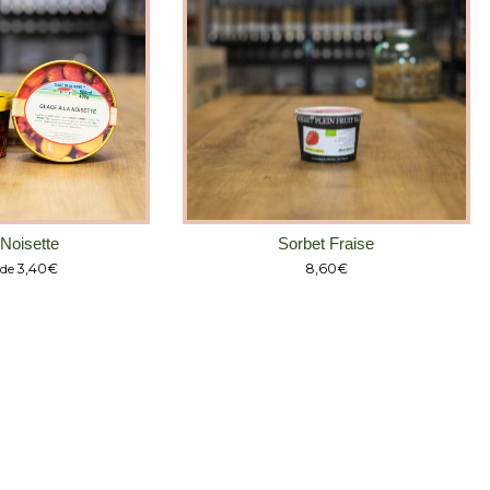
Noisette
Sorbet Fraise
3,40
€
8,60
€
 de