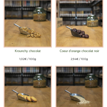
Krounchy chocolat
Coeur d’orange chocolat noir
1,02
€
/ 100g
2,94
€
/ 100g