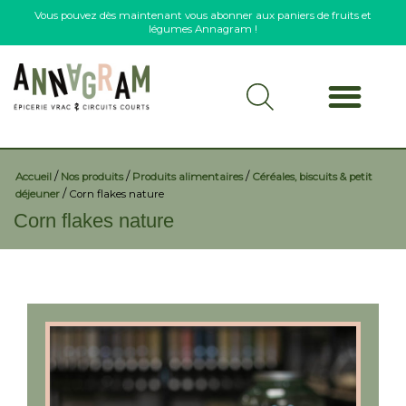
Vous pouvez dès maintenant vous abonner aux paniers de fruits et
légumes Annagram !
/
/
/
Accueil
Nos produits
Produits alimentaires
Céréales, biscuits & petit
/
déjeuner
Corn flakes nature
Corn flakes nature