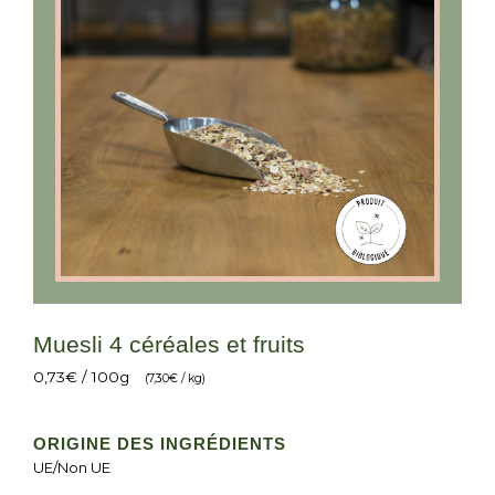
Muesli 4 céréales et fruits
0,73
€
/ 100g
(
7,30
€
/ kg)
ORIGINE DES INGRÉDIENTS
UE/Non UE