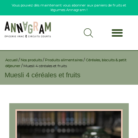
Vous pouvez dès maintenant vous abonner aux paniers de fruits et
légumes Annagram !
/
/
/
Accueil
Nos produits
Produits alimentaires
Céréales, biscuits & petit
/
déjeuner
Muesli 4 céréales et fruits
Muesli 4 céréales et fruits