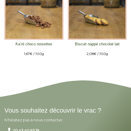
Ka’ré choco noisettes
Biscuit nappé chocolat lait
1,67
€
/ 100g
2,08
€
/ 100g
Vous souhaitez découvrir le vrac ?
N’hésitez pas à nous contacter.
02 43 40 93 19