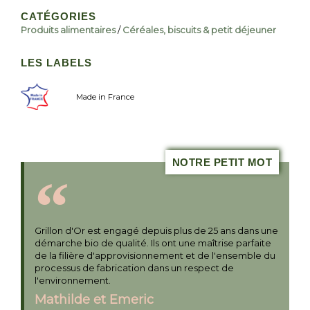
CATÉGORIES
Produits alimentaires
/
Céréales, biscuits & petit déjeuner
LES LABELS
Made in France
NOTRE PETIT MOT
Grillon d'Or est engagé depuis plus de 25 ans dans une
démarche bio de qualité. Ils ont une maîtrise parfaite
de la filière d'approvisionnement et de l'ensemble du
processus de fabrication dans un respect de
l'environnement.
Mathilde et Emeric