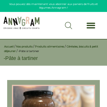
Vous pouvez dès maintenant vous abonner aux paniers de fruits et
légumes Annagram !
/
/
/
Accueil
Nos produits
Produits alimentaires
Céréales, biscuits & petit
/
déjeuner
-Pâte à tartiner
-Pâte à tartiner