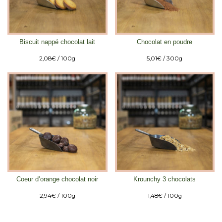
Biscuit nappé chocolat lait
Chocolat en poudre
2,08
€
/ 100g
5,01
€
/ 300g
Coeur d’orange chocolat noir
Krounchy 3 chocolats
2,94
€
/ 100g
1,48
€
/ 100g