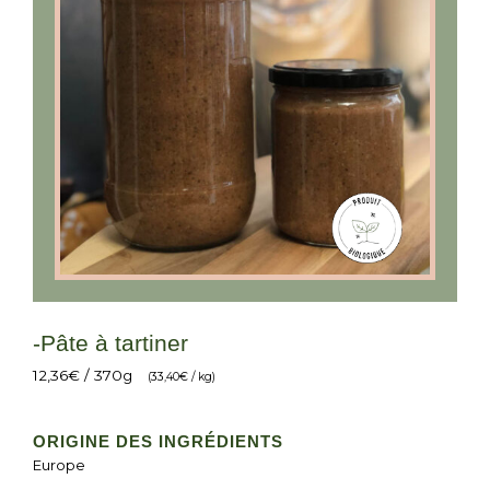
-Pâte à tartiner
12,36
€
/ 370g
(
33,40
€
/ kg)
ORIGINE DES INGRÉDIENTS
Europe