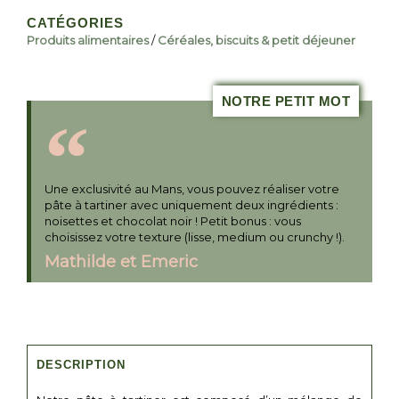
CATÉGORIES
Produits alimentaires
/
Céréales, biscuits & petit déjeuner
NOTRE PETIT MOT
Une exclusivité au Mans, vous pouvez réaliser votre
pâte à tartiner avec uniquement deux ingrédients :
noisettes et chocolat noir ! Petit bonus : vous
choisissez votre texture (lisse, medium ou crunchy !).
Mathilde et Emeric
DESCRIPTION