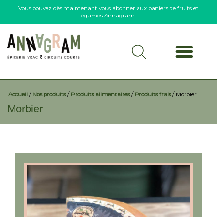
Vous pouvez dès maintenant vous abonner aux paniers de fruits et
légumes Annagram !
/
/
/
/
Accueil
Nos produits
Produits alimentaires
Produits frais
Morbier
Morbier