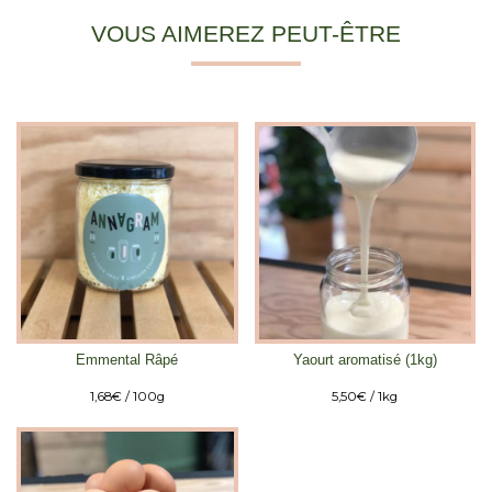
VOUS AIMEREZ PEUT-ÊTRE
Emmental Râpé
Yaourt aromatisé (1kg)
1,68
€
/ 100g
5,50
€
/ 1kg