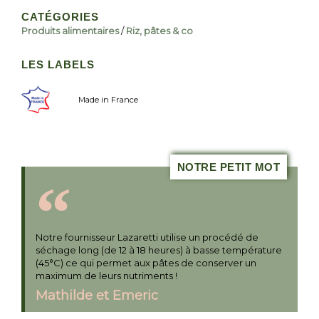
CATÉGORIES
Produits alimentaires
/
Riz, pâtes & co
LES LABELS
Made in France
NOTRE PETIT MOT
Notre fournisseur Lazaretti utilise un procédé de
séchage long (de 12 à 18 heures) à basse température
(45°C) ce qui permet aux pâtes de conserver un
maximum de leurs nutriments !
Mathilde et Emeric