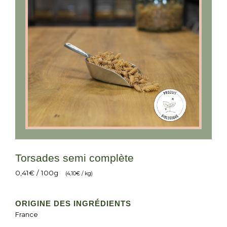
Torsades semi complète
0,41
€
/ 100g
(
4,10
€
/ kg)
ORIGINE DES INGRÉDIENTS
France