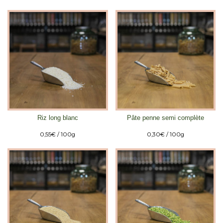
Riz long blanc
Pâte penne semi complète
0,55
€
/ 100g
0,30
€
/ 100g