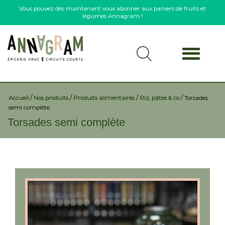
Vous pouvez dès maintenant vous abonner aux paniers de fruits et
légumes Annagram !
/
/
/
/
Accueil
Nos produits
Produits alimentaires
Riz, pâtes & co
Torsades
semi complète
Torsades semi complète