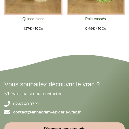
Quinoa blond
Pois cassés
1,27
€
/ 100g
0,49
€
/ 100g
Vous souhaitez découvrir le vrac ?
N’hésitez pas à nous contacter.
02 43 40 93 19
contact@annagram-epicerie-vrac.fr
Découvrir nos produits