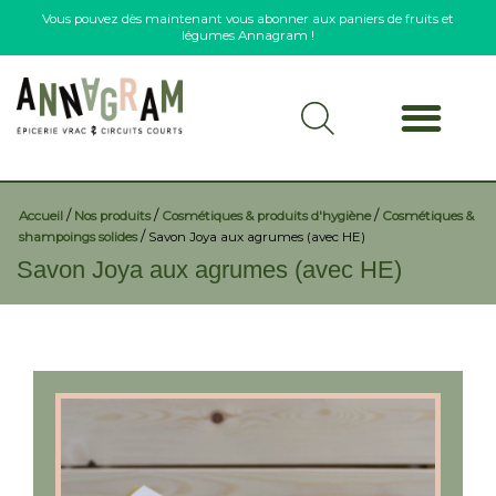
Vous pouvez dès maintenant vous abonner aux paniers de fruits et
légumes Annagram !
/
/
/
Accueil
Nos produits
Cosmétiques & produits d'hygiène
Cosmétiques &
/
shampoings solides
Savon Joya aux agrumes (avec HE)
Savon Joya aux agrumes (avec HE)