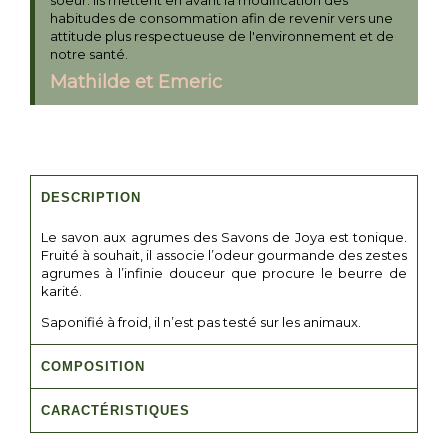
soeur. Ils mettent en avant la modification des
habitudes de consommation afin de revenir vers une
attitude plus respectueuse de l'environnement et de
notre santé.
Mathilde et Emeric
DESCRIPTION
Le savon aux agrumes des Savons de Joya est tonique.
Fruité à souhait, il associe l’odeur gourmande des zestes
agrumes à l’infinie douceur que procure le beurre de
karité.
Saponifié à froid, il n’est pas testé sur les animaux.
COMPOSITION
CARACTÉRISTIQUES