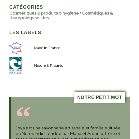
CATÉGORIES
Cosmétiques & produits d'hygiène
/
Cosmétiques &
shampoings solides
LES LABELS
Made in France
Nature & Progrès
NOTRE PETIT MOT
Joya est une savonnerie artisanale et familiale située
en Normandie, fondée par Maria et Antonio, frère et