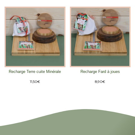
Recharge Terre cuite Minérale
Recharge Fard à joues
11,50
€
8,90
€