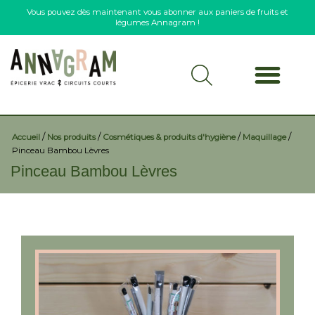
Vous pouvez dès maintenant vous abonner aux paniers de fruits et
légumes Annagram !
/
/
/
/
Accueil
Nos produits
Cosmétiques & produits d'hygiène
Maquillage
Pinceau Bambou Lèvres
Pinceau Bambou Lèvres