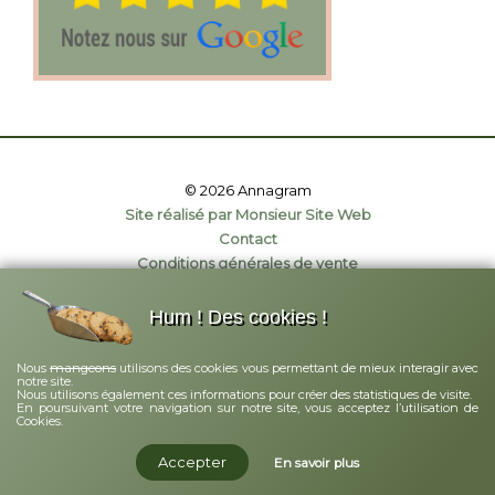
© 2026 Annagram
Site réalisé par Monsieur Site Web
Contact
Conditions générales de vente
Politique de confidentialité
Mentions légales
Hum ! Des cookies !
mangeons
Nous
utilisons des cookies vous permettant de mieux interagir avec
notre site.
Nous utilisons également ces informations pour créer des statistiques de visite.
En poursuivant votre navigation sur notre site, vous acceptez l’utilisation de
Cookies.
Accepter
En savoir plus