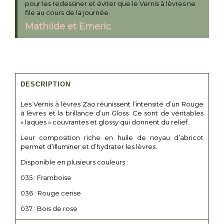
pour les redessiner et éviter que le Vernis à lèvres ne
file au cours de la journée.
Mathilde et Emeric
DESCRIPTION
Les Vernis à lèvres Zao réunissent l’intensité d’un Rouge
à lèvres et la brillance d’un Gloss. Ce sont de véritables
« laques » couvrantes et glossy qui donnent du relief.
Leur composition riche en huile de noyau d’abricot
permet d’illuminer et d’hydrater les lèvres.
Disponible en plusieurs couleurs :
035 : Framboise
036 : Rouge cerise
037 : Bois de rose