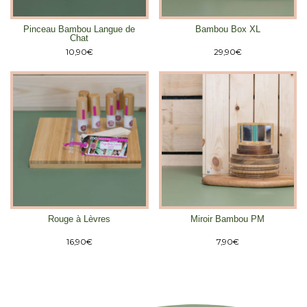
Pinceau Bambou Langue de
Bambou Box XL
Chat
10,90
€
29,90
€
Rouge à Lèvres
Miroir Bambou PM
16,90
€
7,90
€