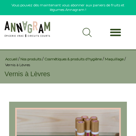
Vous pouvez dès maintenant vous abonner aux paniers de fruits et
légumes Annagram !
/
/
/
/
Accueil
Nos produits
Cosmétiques & produits d'hygiène
Maquillage
Vernis à Lèvres
Vernis à Lèvres