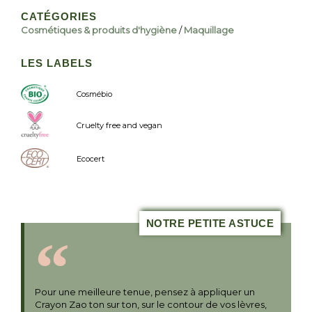
CATÉGORIES
Cosmétiques & produits d'hygiène
/
Maquillage
LES LABELS
Cosmébio
Cruelty free and vegan
Ecocert
NOTRE PETITE ASTUCE
Pour une meilleure tenue, pensez à appliquer un
Crayon Zao ton sur ton, sur le contour de vos lèvres,