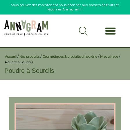
Vous pouvez dès maintenant vous abonner aux paniers de fruits et
légumes Annagram !
/
/
/
/
Accueil
Nos produits
Cosmétiques & produits d'hygiène
Maquillage
Poudre à Sourcils
Poudre à Sourcils