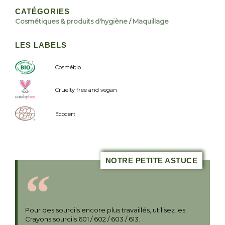
CATÉGORIES
Cosmétiques & produits d'hygiène
/
Maquillage
LES LABELS
Cosmébio
Cruelty free and vegan
Ecocert
NOTRE PETITE ASTUCE
Pour des sourcils encore plus travaillés, utilisez les
Crayons sourcils 601 / 602 / 603 / 613.