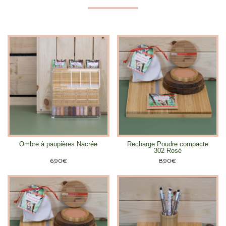
Ombre à paupières Nacrée
Recharge Poudre compacte
302 Rosé
6,90
€
8,90
€