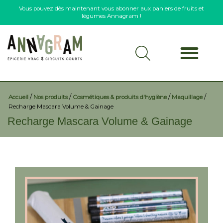
Vous pouvez dès maintenant vous abonner aux paniers de fruits et
légumes Annagram !
/
/
/
/
Accueil
Nos produits
Cosmétiques & produits d'hygiène
Maquillage
Recharge Mascara Volume & Gainage
Recharge Mascara Volume & Gainage