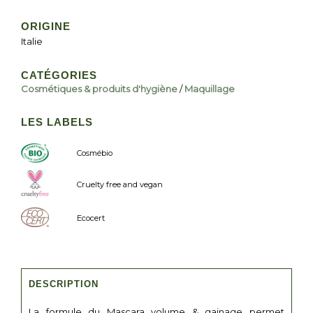
ORIGINE
Italie
CATÉGORIES
Cosmétiques & produits d'hygiène
/
Maquillage
LES LABELS
Cosmébio
Cruelty free and vegan
Ecocert
DESCRIPTION
La formule du Mascara volume & gainage permet