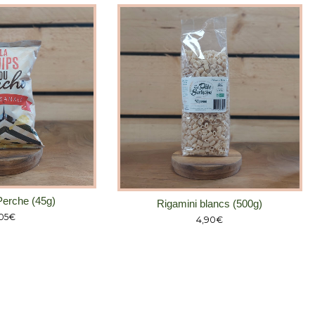
Perche (45g)
Rigamini blancs (500g)
,05
€
4,90
€