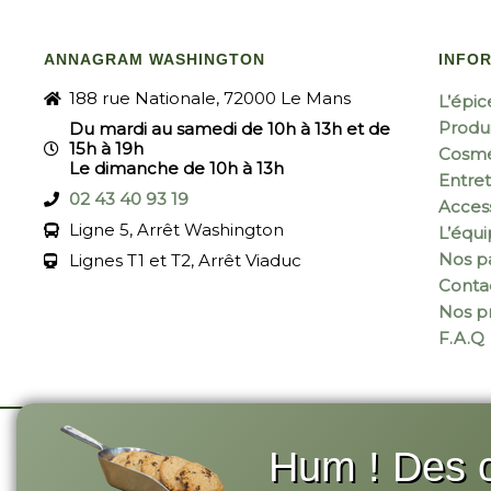
ANNAGRAM WASHINGTON
INFO
188 rue Nationale, 72000 Le Mans
L’épic
Produi
Du mardi au samedi de 10h à 13h et de
15h à 19h
Cosmé
Le dimanche de 10h à 13h
Entret
02 43 40 93 19
Acces
Ligne 5, Arrêt Washington
L’équ
Nos pa
Lignes T1 et T2, Arrêt Viaduc
Conta
Nos p
F.A.Q
Hum ! Des c
© 2026 Annagram
-
Site réalisé par Monsieu