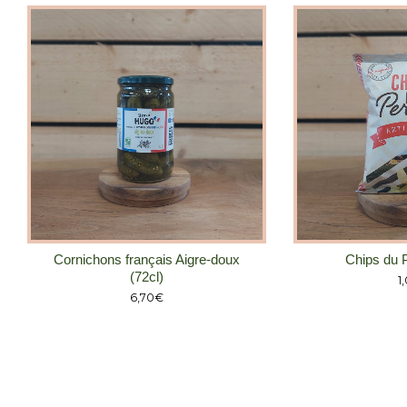
Chips du 
Cornichons français Aigre-doux
(72cl)
1
6,70
€