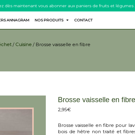
z dès maintenant vous abonner aux paniers de fruits et légumes
ERS ANNAGRAM
NOS PRODUITS
CONTACT
échet
/
Cuisine
/
Brosse vaisselle en fibre
Brosse vaisselle en fibr
2,95
€
Brosse vaisselle en fibre pour lav
bois de hêtre non traité et fibre