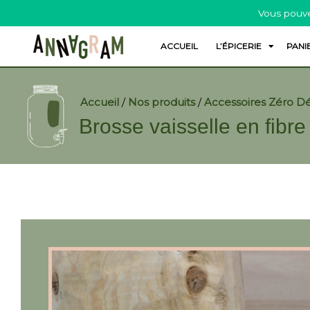
Vous pouve
ACCUEIL
L’ÉPICERIE
PANI
Accueil
/
Nos produits
/
Accessoires Zéro D
Brosse vaisselle en fibre