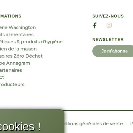
RMATIONS
SUIVEZ-NOUS
erie Washington
ts alimentaires
NEWSLETTER
tiques & produits d’hygiène
ien de la maison
Je m'abonne
soires Zéro Déchet
ipe Annagram
rtenaires
ct
roducteurs
ookies !
r Site Web
-
Contact
-
Conditions générales de vente
-
P