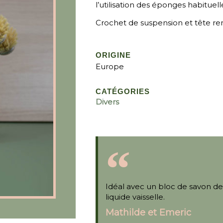
l’utilisation des éponges habituel
Crochet de suspension et tête re
ORIGINE
Europe
CATÉGORIES
Divers
Idéal avec un bloc de savon de
liquide vaisselle.
Mathilde et Emeric