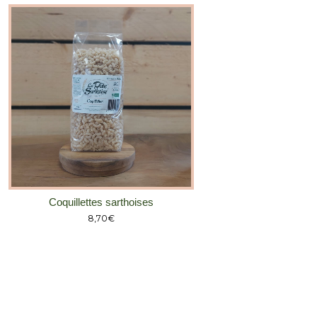
Coquillettes sarthoises
8,70
€