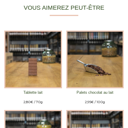
VOUS AIMEREZ PEUT-ÊTRE
Tablette lait
Palets chocolat au lait
2,80
€
/ 70g
2,95
€
/ 100g