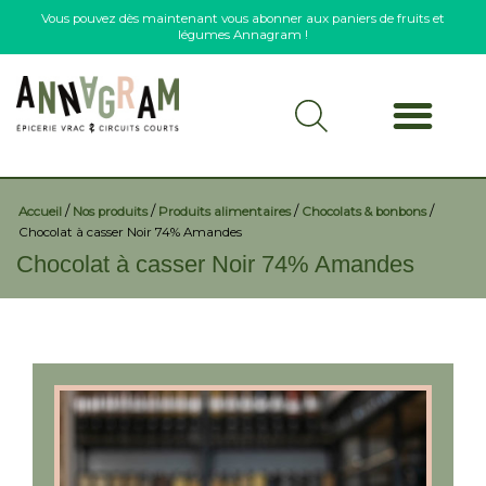
Vous pouvez dès maintenant vous abonner aux paniers de fruits et
légumes Annagram !
/
/
/
/
Accueil
Nos produits
Produits alimentaires
Chocolats & bonbons
Chocolat à casser Noir 74% Amandes
Chocolat à casser Noir 74% Amandes