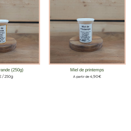
Miel de printemps
vande (250g)
4,90
€
€
/ 250g
A partir de