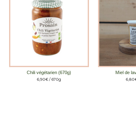
Chili végétarien (670g)
Miel de la
6,90
€
/ 670g
6,80