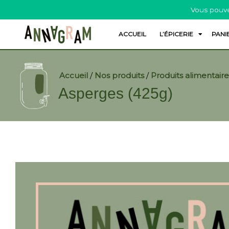
Vous pouve
ACCUEIL
L’ÉPICERIE
PANI
Accueil
/
Nos produits
/
Produits alimentaire
Asperges (425g)