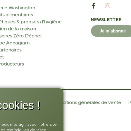
erie Washington
ts alimentaires
NEWSLETTER
tiques & produits d’hygiène
ien de la maison
Je m'abonne
soires Zéro Déchet
ipe Annagram
rtenaires
ct
roducteurs
ookies !
r Site Web
-
Contact
-
Conditions générales de vente
-
P
ux interagir avec notre site.
 statistiques de visite.