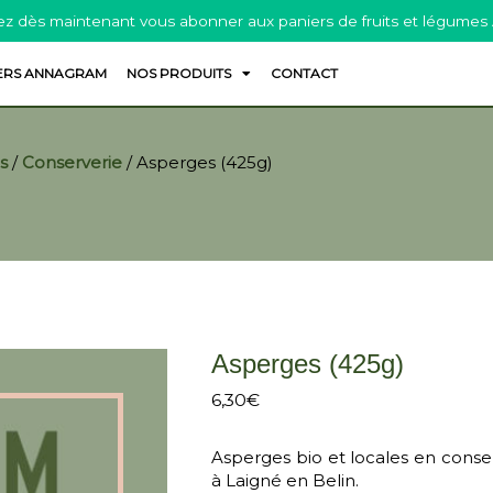
z dès maintenant vous abonner aux paniers de fruits et légumes
ERS ANNAGRAM
NOS PRODUITS
CONTACT
s
/
Conserverie
/
Asperges (425g)
Asperges (425g)
6,30
€
Asperges bio et locales en cons
à Laigné en Belin.