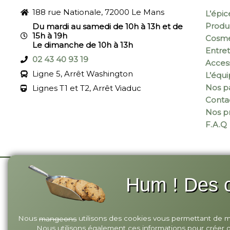
188 rue Nationale, 72000 Le Mans
L’épic
Produi
Du mardi au samedi de 10h à 13h et de
15h à 19h
Cosmé
Le dimanche de 10h à 13h
Entret
02 43 40 93 19
Acces
Ligne 5, Arrêt Washington
L’équ
Nos pa
Lignes T1 et T2, Arrêt Viaduc
Conta
Nos p
F.A.Q
Hum ! Des c
© 2026 Annagram
-
Site réalisé par Monsieu
Nous
utilisons des cookies vous permettant de mie
mangeons
Nous utilisons également ces informations pour créer des