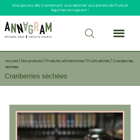
Vous pouvez dès maintenant vous abonner aux paniers de fruits et
légumes Annagram !
/
/
/
/
Accueil
Nos produits
Produits alimentaires
Fruits séchés
Cranberries
séchées
Cranberries séchées