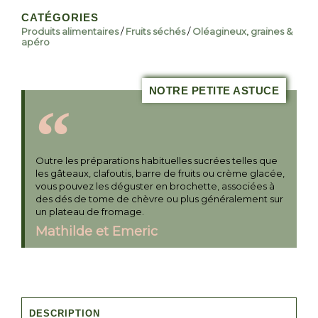
CATÉGORIES
Produits alimentaires
/
Fruits séchés
/
Oléagineux, graines &
apéro
NOTRE PETITE ASTUCE
Outre les préparations habituelles sucrées telles que
les gâteaux, clafoutis, barre de fruits ou crème glacée,
vous pouvez les déguster en brochette, associées à
des dés de tome de chèvre ou plus généralement sur
un plateau de fromage.
Mathilde et Emeric
DESCRIPTION