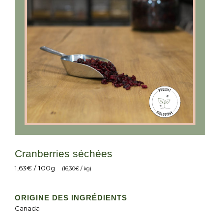
Cranberries séchées
1,63
€
/ 100g
(
16,30
€
/ kg)
ORIGINE DES INGRÉDIENTS
Canada