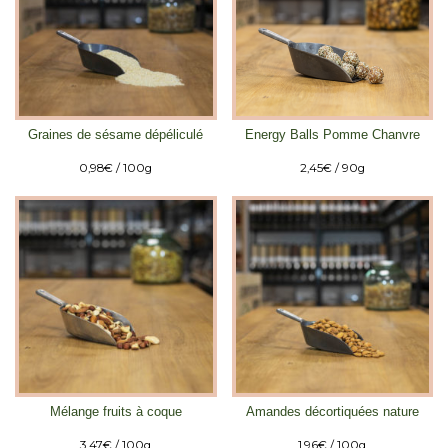
Graines de sésame dépéliculé
Energy Balls Pomme Chanvre
0,98
€
/ 100g
2,45
€
/ 90g
Mélange fruits à coque
Amandes décortiquées nature
3,47
€
/ 100g
1,96
€
/ 100g