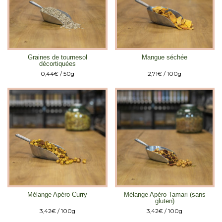
Graines de tournesol
Mangue séchée
décortiquées
0,44
€
/ 50g
2,71
€
/ 100g
Mélange Apéro Curry
Mélange Apéro Tamari (sans
gluten)
3,42
€
/ 100g
3,42
€
/ 100g