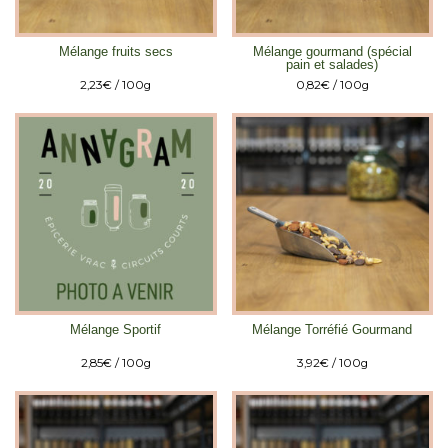
Mélange fruits secs
Mélange gourmand (spécial
pain et salades)
2,23
€
/ 100g
0,82
€
/ 100g
Mélange Sportif
Mélange Torréfié Gourmand
2,85
€
/ 100g
3,92
€
/ 100g