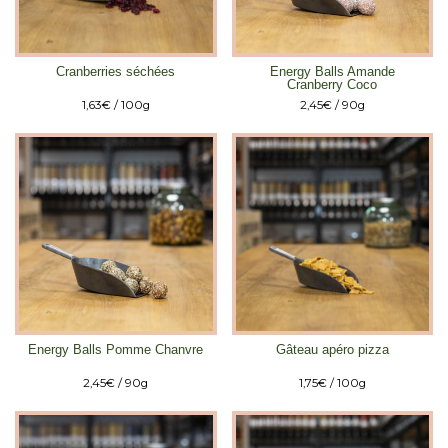
Cranberries séchées
Energy Balls Amande
Cranberry Coco
1,63
€
/ 100g
2,45
€
/ 90g
Energy Balls Pomme Chanvre
Gâteau apéro pizza
2,45
€
/ 90g
1,75
€
/ 100g