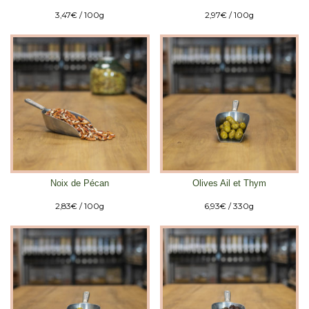
3,47
€
/ 100g
2,97
€
/ 100g
Noix de Pécan
Olives Ail et Thym
2,83
€
/ 100g
6,93
€
/ 330g