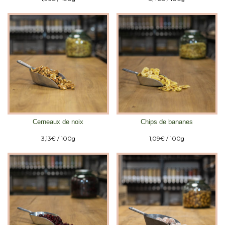
Cerneaux de noix
Chips de bananes
3,13
€
/ 100g
1,09
€
/ 100g