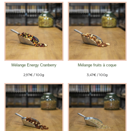
Mélange Energy Cranberry
Mélange fruits à coque
2,97
€
/ 100g
3,47
€
/ 100g