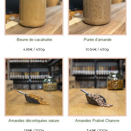
-Beurre de cacahuète
-Purée d’amande
4,69
€
/ 430g
10,54
€
/ 430g
Amandes décortiquées nature
Amandes Praliné Chanvre
1,96
€
/ 100g
3,46
€
/ 100g