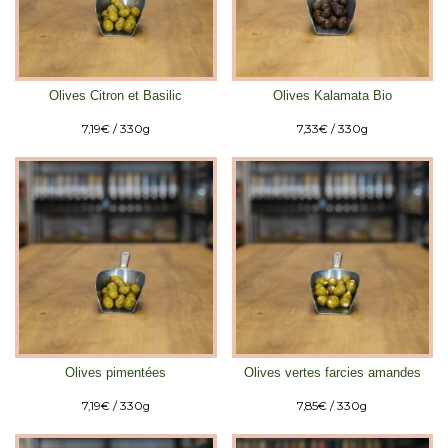
Olives Citron et Basilic
Olives Kalamata Bio
7,19
€
/ 330g
7,33
€
/ 330g
Olives pimentées
Olives vertes farcies amandes
7,19
€
/ 330g
7,85
€
/ 330g