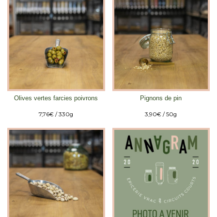
Olives vertes farcies poivrons
Pignons de pin
7,76
€
/ 330g
3,90
€
/ 50g