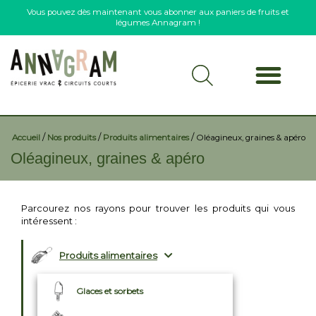
Vous pouvez dès maintenant vous abonner aux paniers de fruits et
légumes Annagram !
/
/
/
Accueil
Nos produits
Produits alimentaires
Oléagineux, graines & apéro
Oléagineux, graines & apéro
Parcourez nos rayons pour trouver les produits qui vous
intéressent :
Produits alimentaires
Glaces et sorbets