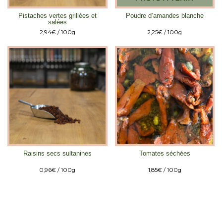
Pistaches vertes grillées et
Poudre d’amandes blanche
salées
2,94
€
/ 100g
2,25
€
/ 100g
Raisins secs sultanines
Tomates séchées
0,96
€
/ 100g
1,85
€
/ 100g