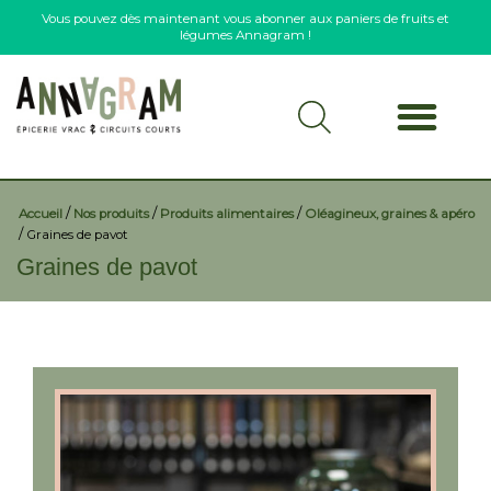
Vous pouvez dès maintenant vous abonner aux paniers de fruits et
légumes Annagram !
/
/
/
Accueil
Nos produits
Produits alimentaires
Oléagineux, graines & apéro
/
Graines de pavot
Graines de pavot