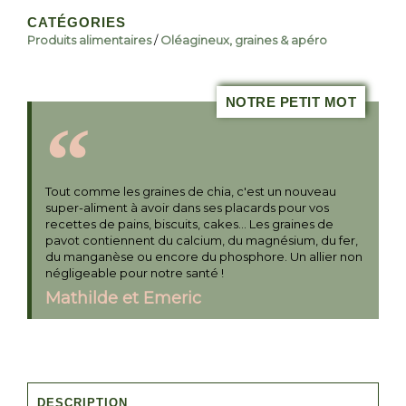
CATÉGORIES
Produits alimentaires
/
Oléagineux, graines & apéro
NOTRE PETIT MOT
Tout comme les graines de chia, c'est un nouveau
super-aliment à avoir dans ses placards pour vos
recettes de pains, biscuits, cakes... Les graines de
pavot contiennent du calcium, du magnésium, du fer,
du manganèse ou encore du phosphore. Un allier non
négligeable pour notre santé !
Mathilde et Emeric
DESCRIPTION