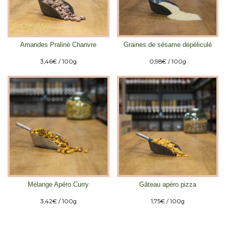
Amandes Praliné Chanvre
Graines de sésame dépéliculé
3,46
€
/ 100g
0,98
€
/ 100g
Mélange Apéro Curry
Gâteau apéro pizza
3,42
€
/ 100g
1,75
€
/ 100g