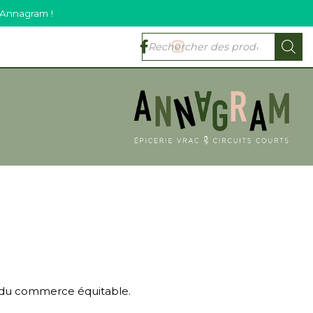
 Annagram !
e du commerce équitable.