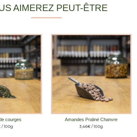
US AIMEREZ PEUT-ÊTRE
de courges
Amandes Praliné Chanvre
€
/ 100g
3,46
€
/ 100g