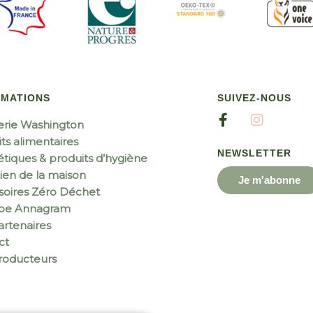
RMATIONS
SUIVEZ-NOUS
erie Washington
ts alimentaires
NEWSLETTER
tiques & produits d’hygiène
ien de la maison
Je m'abonne
soires Zéro Déchet
ipe Annagram
rtenaires
ct
roducteurs