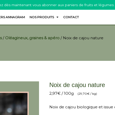
z dès maintenant vous abonner aux paniers de fruits et légumes
ERS ANNAGRAM
NOS PRODUITS
CONTACT
s
/
Oléagineux, graines & apéro
/
Noix de cajou nature
Noix de cajou nature
2,97
€
/ 100g
(
29,70
€
/ kg)
Noix de cajou biologique et issu