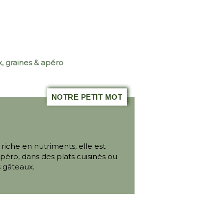
, graines & apéro
NOTRE PETIT MOT
 riche en nutriments, elle est
'apéro, dans des plats cuisinés ou
 gâteaux.