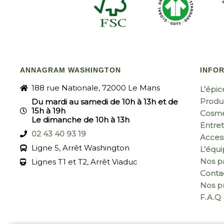
ANNAGRAM WASHINGTON
INFO
188 rue Nationale, 72000 Le Mans
L’épic
Produi
Du mardi au samedi de 10h à 13h et de
15h à 19h
Cosmé
Le dimanche de 10h à 13h
Entret
02 43 40 93 19
Acces
Ligne 5, Arrêt Washington
L’équ
Nos pa
Lignes T1 et T2, Arrêt Viaduc
Conta
Nos p
F.A.Q