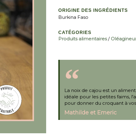
ORIGINE DES INGRÉDIENTS
Burkina Faso
CATÉGORIES
Produits alimentaires
/
Oléagineux
La noix de cajou est un aliment
idéale pour les petites faims, l
pour donner du croquant à vos
Mathilde et Emeric