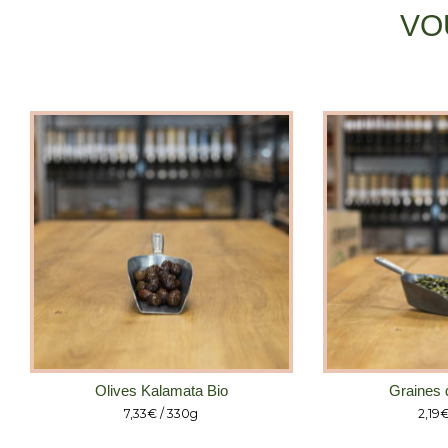
VO
Olives Kalamata Bio
Graines 
7,33
€
/ 330g
2,19