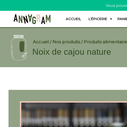
Vous pouve
ACCUEIL
L’ÉPICERIE
PANI
Accueil
/
Nos produits
/
Produits alimentaire
Noix de cajou nature