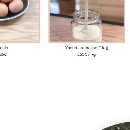
eufs
Yaourt aromatisé (1kg)
,35
€
5,50
€
/ 1kg