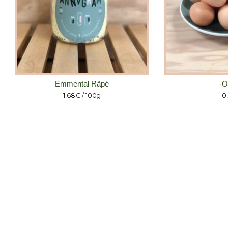
Emmental Râpé
-O
1,68
€
/ 100g
0