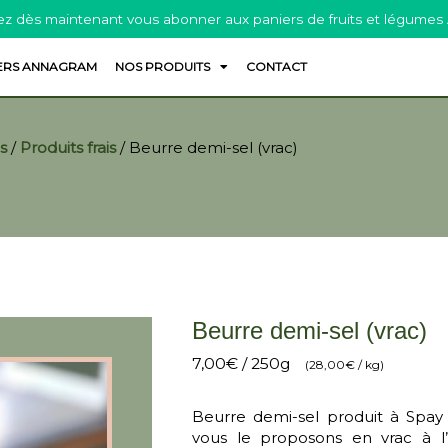
z dès maintenant vous abonner aux paniers de fruits et légumes
ERS ANNAGRAM
NOS PRODUITS
CONTACT
s
/
Produits frais
/
Beurre demi-sel (vrac)
Beurre demi-sel (vrac)
7,00
€
/ 250g
(
28,00
€
/ kg)
Beurre demi-sel produit à Spay
vous le proposons en vrac à l