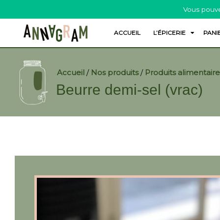
Vous pouve
ACCUEIL
L’ÉPICERIE
PANI
Accueil
/
Nos produits
/
Produits alimentaire
Beurre demi-sel (vrac)