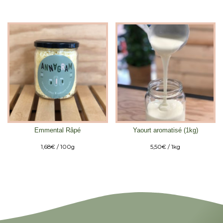
Emmental Râpé
Yaourt aromatisé (1kg)
1,68
€
/ 100g
5,50
€
/ 1kg