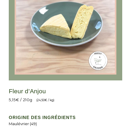
Fleur d’Anjou
5,15
€
/ 210g
(
24,50
€
/ kg)
ORIGINE DES INGRÉDIENTS
Maulévrier (49)