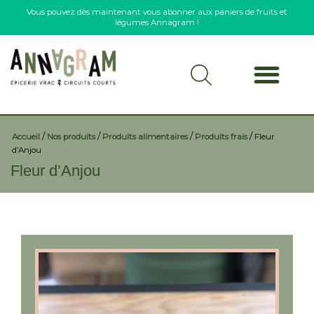
Vous pouvez dès maintenant vous abonner aux paniers de fruits et
légumes Annagram !
/
/
/
/
Accueil
Nos produits
Produits alimentaires
Produits frais
Fleur
d’Anjou
Fleur d’Anjou