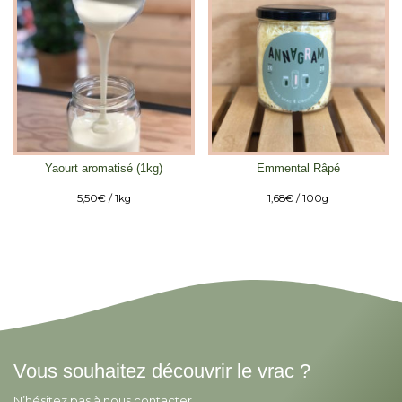
Yaourt aromatisé (1kg)
Emmental Râpé
5,50
€
/ 1kg
1,68
€
/ 100g
Vous souhaitez découvrir le vrac ?
N’hésitez pas à nous contacter.