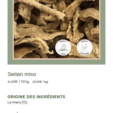
Seitan miso
4,43
€
/ 150g
(
29,50
€
/ kg)
ORIGINE DES INGRÉDIENTS
Le Mans (72)