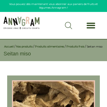
Vous pouvez dès maintenant vous abonner aux paniers de fruits et
légumes Annagram !
/
/
/
/
Accueil
Nos produits
Produits alimentaires
Produits frais
Seitan miso
Seitan miso