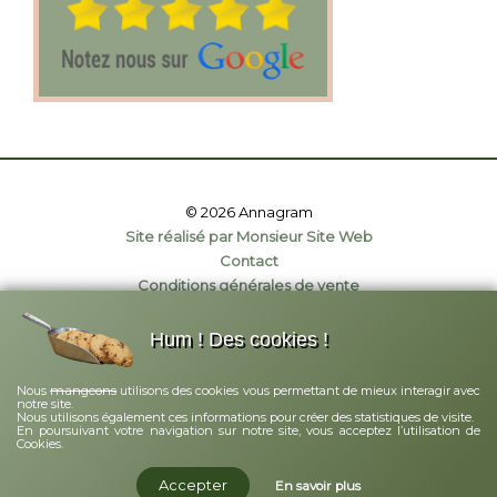
© 2026 Annagram
Site réalisé par Monsieur Site Web
Contact
Conditions générales de vente
Politique de confidentialité
Mentions légales
Hum ! Des cookies !
mangeons
Nous
utilisons des cookies vous permettant de mieux interagir avec
notre site.
Nous utilisons également ces informations pour créer des statistiques de visite.
En poursuivant votre navigation sur notre site, vous acceptez l’utilisation de
Cookies.
Accepter
En savoir plus