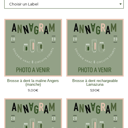
Choisir un Label
Brosse à dent la maline Angers
Brosse à dent rechargeable
(manche)
Lamazuna
9,00
€
5,90
€