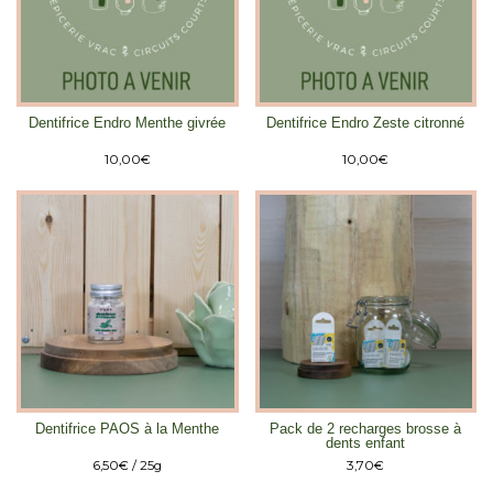
Dentifrice Endro Menthe givrée
Dentifrice Endro Zeste citronné
10,00
€
10,00
€
Dentifrice PAOS à la Menthe
Pack de 2 recharges brosse à
dents enfant
6,50
€
/ 25g
3,70
€