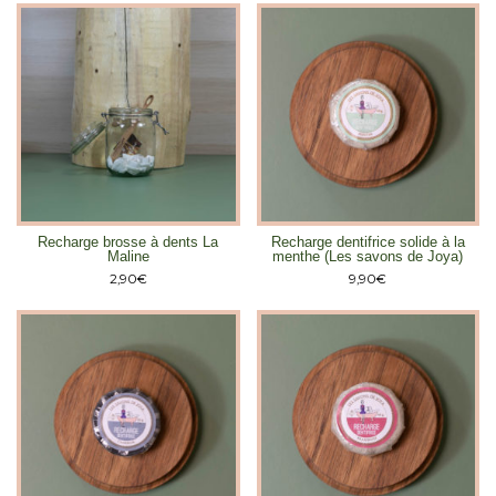
Recharge brosse à dents La
Recharge dentifrice solide à la
Maline
menthe (Les savons de Joya)
2,90
€
9,90
€