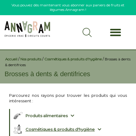
Vous pouvez dès maintenant vous abonner aux paniers de fruits et
légumes Annagram !
/
/
/
Accueil
Nos produits
Cosmétiques & produits d'hygiène
Brosses à dents
& dentifrices
Brosses à dents & dentifrices
Parcourez nos rayons pour trouver les produits qui vous
intéressent :
Produits alimentaires
Cosmétiques & produits d'hygiène