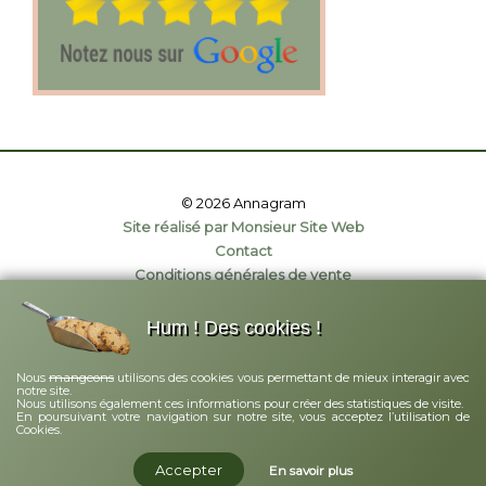
© 2026 Annagram
Site réalisé par Monsieur Site Web
Contact
Conditions générales de vente
Politique de confidentialité
Mentions légales
Hum ! Des cookies !
mangeons
Nous
utilisons des cookies vous permettant de mieux interagir avec
notre site.
Nous utilisons également ces informations pour créer des statistiques de visite.
En poursuivant votre navigation sur notre site, vous acceptez l’utilisation de
Cookies.
Accepter
En savoir plus