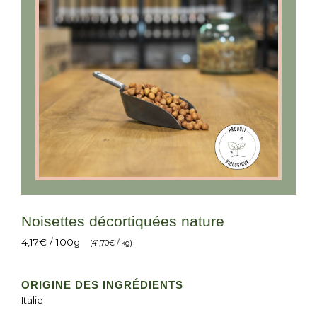
Noisettes décortiquées nature
4,17
€
/ 100g
(
41,70
€
/ kg)
ORIGINE DES INGRÉDIENTS
Italie