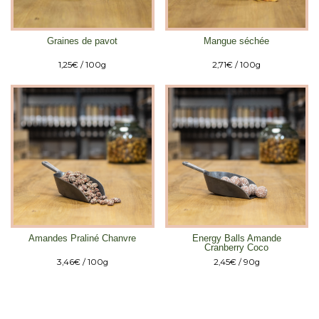
Graines de pavot
Mangue séchée
1,25
€
/ 100g
2,71
€
/ 100g
Amandes Praliné Chanvre
Energy Balls Amande
Cranberry Coco
3,46
€
/ 100g
2,45
€
/ 90g