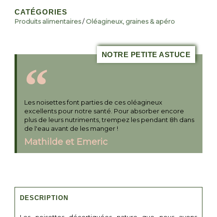
CATÉGORIES
Produits alimentaires
/
Oléagineux, graines & apéro
NOTRE PETITE ASTUCE
Les noisettes font parties de ces oléagineux
excellents pour notre santé. Pour absorber encore
plus de leurs nutriments, trempez les pendant 8h dans
de l'eau avant de les manger !
Mathilde et Emeric
DESCRIPTION