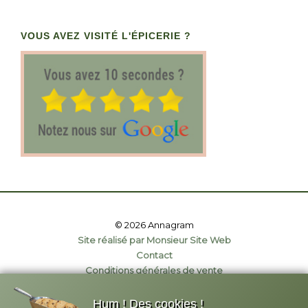
VOUS AVEZ VISITÉ L'ÉPICERIE ?
© 2026 Annagram
Site réalisé par Monsieur Site Web
Contact
Conditions générales de vente
Politique de confidentialité
Mentions légales
Hum ! Des cookies !