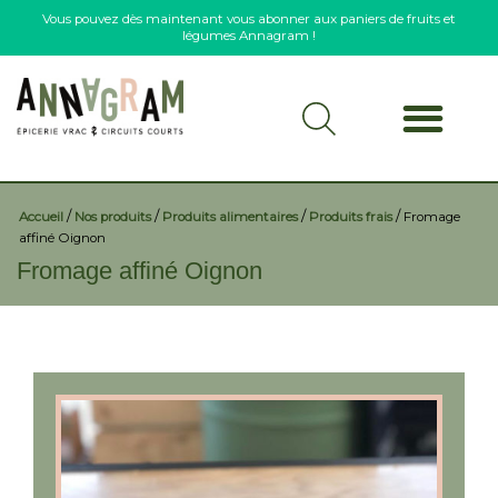
Vous pouvez dès maintenant vous abonner aux paniers de fruits et
légumes Annagram !
/
/
/
/
Accueil
Nos produits
Produits alimentaires
Produits frais
Fromage
affiné Oignon
Fromage affiné Oignon