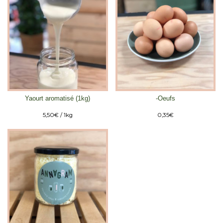
Yaourt aromatisé (1kg)
-Oeufs
5,50
€
/ 1kg
0,35
€